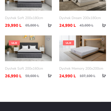
Dyshek Soft 200x180cm
Dyshek Dream 200x180cm
29,990
L
24,990
L
65,800
L
43,600
L
ULJE
ULJE
Dyshek Soft 200x160cm
Dyshek Memory 200x200cm
26,990
L
24,990
L
59,600
L
107,100
L