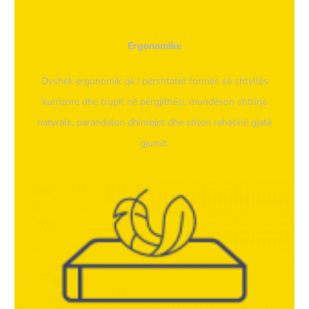
Ergonomike
Dyshek ergonomik që i përshtatet formës së shtyllës
kurrizore dhe trupit në përgjithësi, mundëson shtrirje
natyrale, parandalon dhimbjet dhe shton rehatinë gjatë
gjumit.