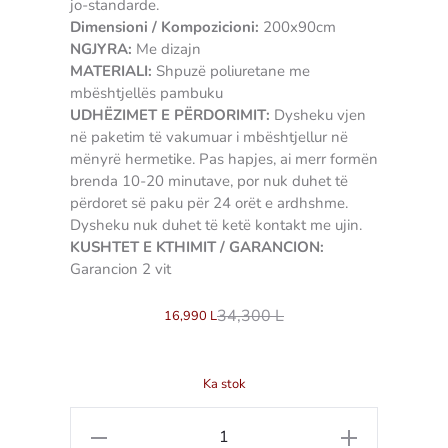
jo-standarde.
Dimensioni / Kompozicioni:
200x90cm
NGJYRA:
Me dizajn
MATERIALI:
Shpuzë poliuretane me
mbështjellës pambuku
UDHËZIMET E PËRDORIMIT:
Dysheku vjen
në paketim të vakumuar i mbështjellur në
mënyrë hermetike. Pas hapjes, ai merr formën
brenda 10-20 minutave, por nuk duhet të
përdoret së paku për 24 orët e ardhshme.
Dysheku nuk duhet të ketë kontakt me ujin.
KUSHTET E KTHIMIT / GARANCION:
Garancion 2 vit
34,300
L
16,990
L
Ka stok