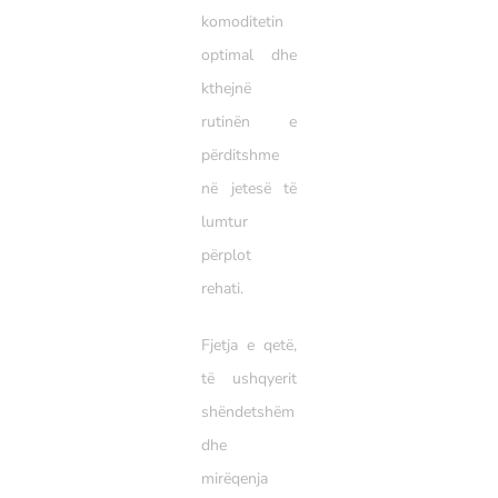
komoditetin
optimal dhe
kthejnë
rutinën e
përditshme
në jetesë të
lumtur
përplot
rehati.
Fjetja e qetë,
të ushqyerit
shëndetshëm
dhe
mirëqenja