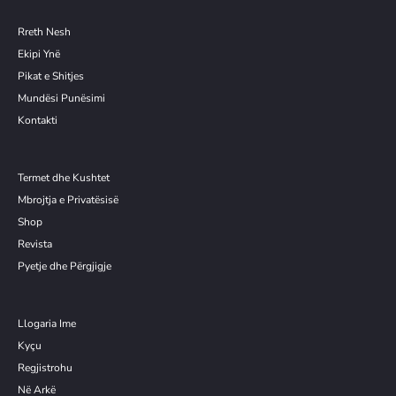
Rreth Nesh
Ekipi Ynë
Pikat e Shitjes
Mundësi Punësimi
Kontakti
Termet dhe Kushtet
Mbrojtja e Privatësisë
Shop
Revista
Pyetje dhe Përgjigje
Llogaria Ime
Kyçu
Re
g
jistrohu
Në Arkë