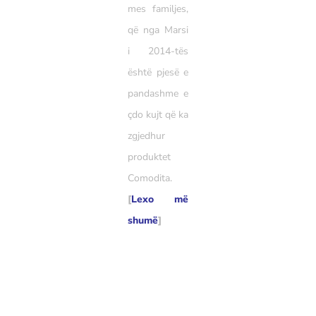
mes familjes,
që nga Marsi
i 2014-tës
është pjesë e
pandashme e
çdo kujt që ka
zgjedhur
produktet
Comodita.
[
Lexo më
shumë
]