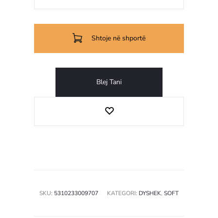
Shtoje në shportë
Blej Tani
SKU:
5310233009707
KATEGORI:
DYSHEK
,
SOFT