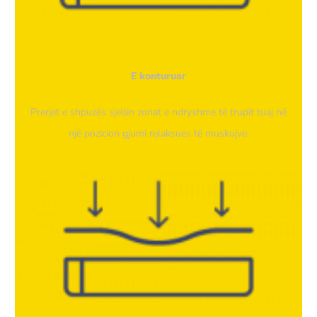
E konturuar
Prerjet e shpuzës sjellin zonat e ndryshme të trupit tuaj në
një pozicion gjumi relaksues të muskujve.