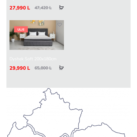
27,990
L
47,420
L
ULJE
Dyshek Soft 200x180cm
29,990
L
65,800
L