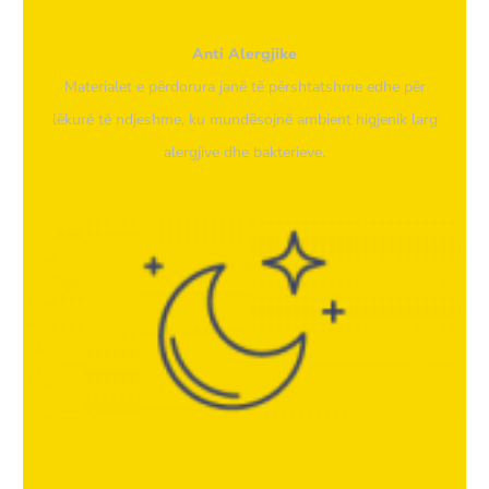
Anti Alergjike
Materialet e përdorura janë të përshtatshme edhe për
lëkurë të ndjeshme, ku mundësojnë ambient higjenik larg
alergjive dhe bakterieve.