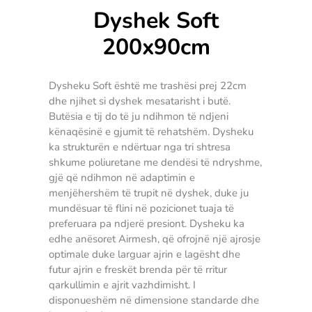
Dyshek Soft
200x90cm
Dysheku Soft është me trashësi prej 22cm
dhe njihet si dyshek mesatarisht i butë.
Butësia e tij do të ju ndihmon të ndjeni
kënaqësinë e gjumit të rehatshëm. Dysheku
ka strukturën e ndërtuar nga tri shtresa
shkume poliuretane me dendësi të ndryshme,
gjë që ndihmon në adaptimin e
menjëhershëm të trupit në dyshek, duke ju
mundësuar të flini në pozicionet tuaja të
preferuara pa ndjerë presiont. Dysheku ka
edhe anësoret Airmesh, që ofrojnë një ajrosje
optimale duke larguar ajrin e lagësht dhe
futur ajrin e freskët brenda për të rritur
qarkullimin e ajrit vazhdimisht. I
disponueshëm në dimensione standarde dhe