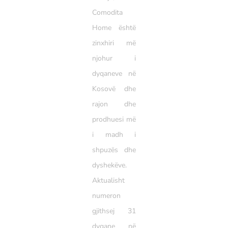
Comodita
Home është
zinxhiri më
njohur i
dyqaneve në
Kosovë dhe
rajon dhe
prodhuesi më
i madh i
shpuzës dhe
dyshekëve.
Aktualisht
numeron
gjithsej 31
dyqane në