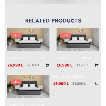
RELATED PRODUCTS
ULJE
ULJE
Dyshek Soft 190x160cm
Dyshek Soft 190x90cm
26,990
L
16,990
L
52,100
L
33,200
L
Dyshek Soft 200x90cm
ULJE
16,990
L
34,300
L
Dyshek Soft 200x100cm