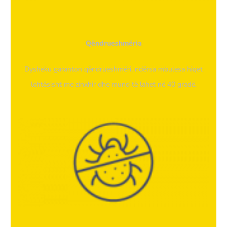
Qëndrueshmëria
Dysheku garanton qëndrueshmëri, ndërsa mbulesa hiqet
lehtësisht me zinxhir dhe mund të lahet në 40 gradë.