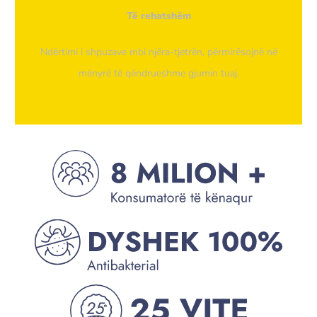
Të rehatshëm
Ndërtimi i shpuzave mbi njëra-tjetrën, përmirësojnë në
mënyrë të qëndrueshme gjumin tuaj.