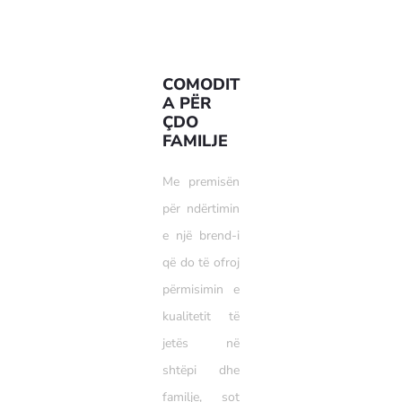
COMODIT
A PËR
ÇDO
FAMILJE
Me premisën
për ndërtimin
e një brend-i
që do të ofroj
përmisimin e
kualitetit të
jetës në
shtëpi dhe
familje, sot