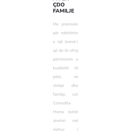
ÇDO
FAMILJE
Me premisën
për ndërtimin
e një brend-i
që do të ofroj
përmisimin e
kualitetit të
jetës në
shtëpi dhe
familje, sot
Comodita
Home është
zinxhiri më
njohur i