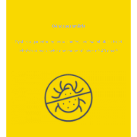
Qëndrueshmëria
Dysheku garanton qëndrueshmëri, ndërsa mbulesa hiqet
lehtësisht me zinxhir dhe mund të lahet në 40 gradë.