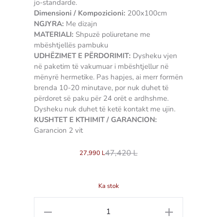
jo-standarde.
Dimensioni / Kompozicioni:
200x100cm
NGJYRA:
Me dizajn
MATERIALI:
Shpuzë poliuretane me
mbështjellës pambuku
UDHËZIMET E PËRDORIMIT:
Dysheku vjen
në paketim të vakumuar i mbështjellur në
mënyrë hermetike. Pas hapjes, ai merr formën
brenda 10-20 minutave, por nuk duhet të
përdoret së paku për 24 orët e ardhshme.
Dysheku nuk duhet të ketë kontakt me ujin.
KUSHTET E KTHIMIT / GARANCION:
Garancion 2 vit
47,420
L
27,990
L
Ka stok