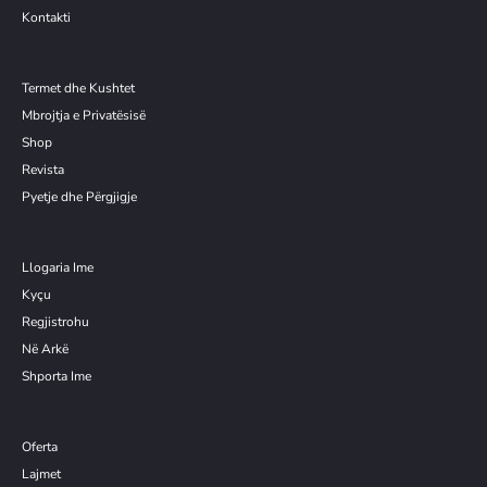
Kontakti
Termet dhe Kushtet
Mbrojtja e Privatësisë
Shop
Revista
Pyetje dhe Përgjigje
Llogaria Ime
Kyçu
Re
g
jistrohu
Në Arkë
Shporta Ime
Oferta
Lajmet