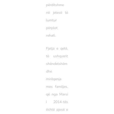
përditshme
në jetesë të
lumtur
përplot
rehati.
Fjetja e qetë,
të ushqyerit
shëndetshëm
dhe
mirëqenja
mes familjes,
që nga Marsi
i 2014-tës
është pjesë e