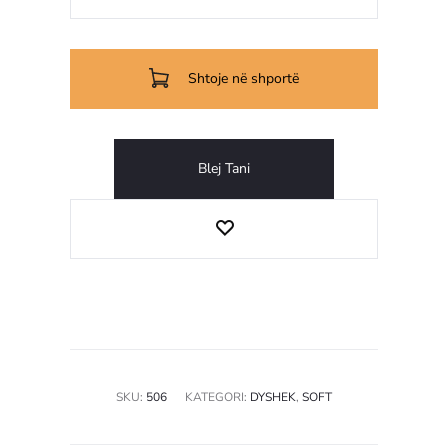
Shtoje në shportë
Blej Tani
SKU:
506
KATEGORI:
DYSHEK
,
SOFT