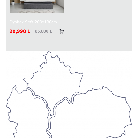
Dyshek Soft 200x180cm
29,990
L
65,800
L