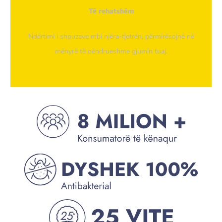
Të rehatshëm
Ndërtimi i shpuzave mbi njëra-tjetrën, përmirësojnë në
mënyrë të qëndrueshme gjumin tuaj.