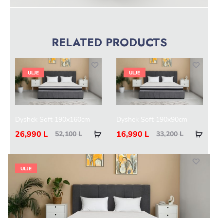
RELATED PRODUCTS
ULJE
ULJE
Dyshek Soft 190x160cm
Dyshek Soft 190x90cm
26,990
L
16,990
L
52,100
L
33,200
L
ULJE