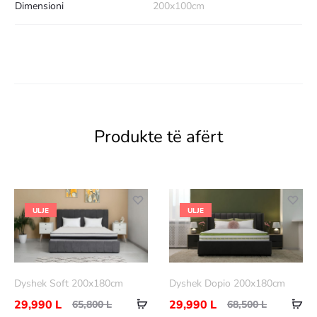
Dimensioni
200x100cm
Produkte të afërt
ULJE
ULJE
Dyshek Soft 200x180cm
Dyshek Dopio 200x180cm
29,990
L
29,990
L
65,800
L
68,500
L