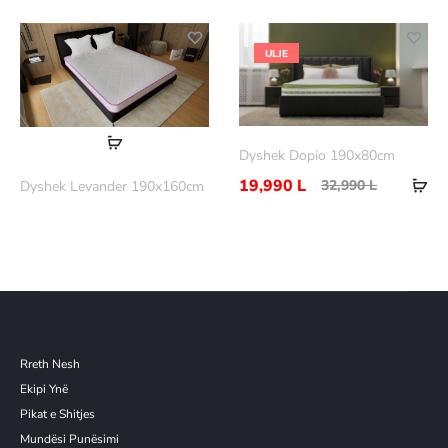
ULJE
Dyshek Dopio 190x80cm
19,990
L
32,990
L
Dyshek Levander 190x160cm
Rreth Nesh
Ekipi Ynë
Pikat e Shitjes
Mundësi Punësimi