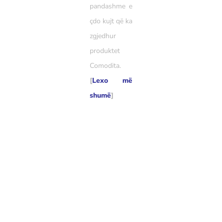
pandashme e
çdo kujt që ka
zgjedhur
produktet
Comodita.
[
Lexo më
shumë
]