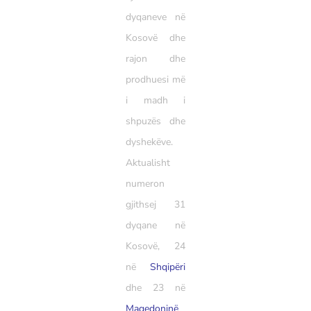
dyqaneve në
Kosovë dhe
rajon dhe
prodhuesi më
i madh i
shpuzës dhe
dyshekëve.
Aktualisht
numeron
gjithsej 31
dyqane në
Kosovë, 24
në
Shqipëri
dhe 23 në
Maqedoninë