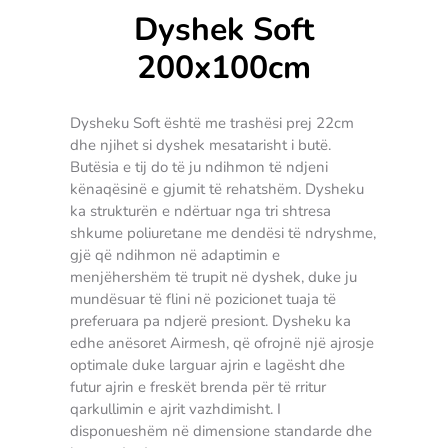
Dyshek Soft
200x100cm
Dysheku Soft është me trashësi prej 22cm
dhe njihet si dyshek mesatarisht i butë.
Butësia e tij do të ju ndihmon të ndjeni
kënaqësinë e gjumit të rehatshëm. Dysheku
ka strukturën e ndërtuar nga tri shtresa
shkume poliuretane me dendësi të ndryshme,
gjë që ndihmon në adaptimin e
menjëhershëm të trupit në dyshek, duke ju
mundësuar të flini në pozicionet tuaja të
preferuara pa ndjerë presiont. Dysheku ka
edhe anësoret Airmesh, që ofrojnë një ajrosje
optimale duke larguar ajrin e lagësht dhe
futur ajrin e freskët brenda për të rritur
qarkullimin e ajrit vazhdimisht. I
disponueshëm në dimensione standarde dhe