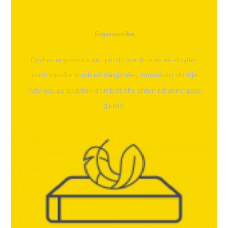
Ergonomike
Dyshek ergonomik që i përshtatet formës së shtyllës
kurrizore dhe trupit në përgjithësi, mundëson shtrirje
natyrale, parandalon dhimbjet dhe shton rehatinë gjatë
gjumit.