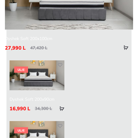
Dyshek Soft 200x100cm
27,990
L
47,420
L
ULJE
Dyshek Soft 200x90cm
16,990
L
34,300
L
ULJE