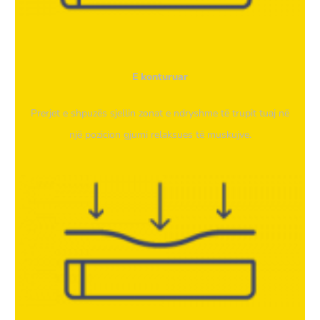
E konturuar
Prerjet e shpuzës sjellin zonat e ndryshme të trupit tuaj në
një pozicion gjumi relaksues të muskujve.