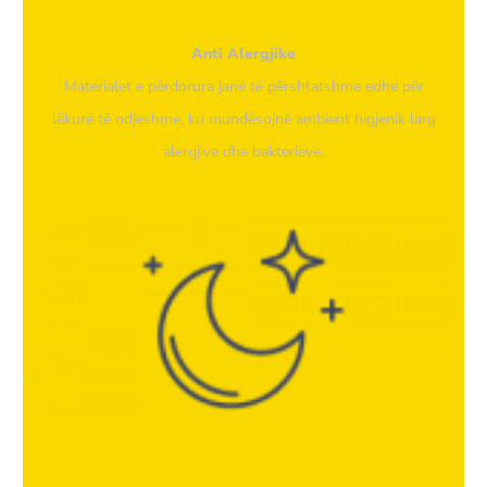
Anti Alergjike
Materialet e përdorura janë të përshtatshme edhe për
lëkurë të ndjeshme, ku mundësojnë ambient higjenik larg
alergjive dhe bakterieve.