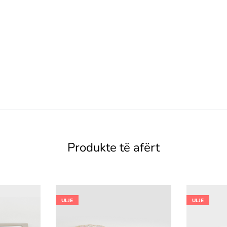
Produkte të afërt
ULJE
ULJE