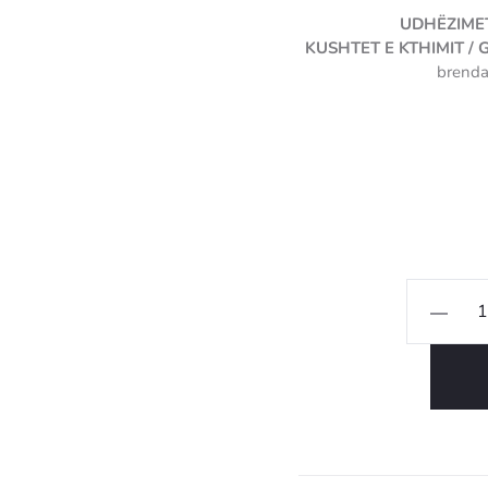
UDHËZIMET
KUSHTET E KTHIMIT /
brenda
Sasi
Tabak
shërbimi
Bambuco