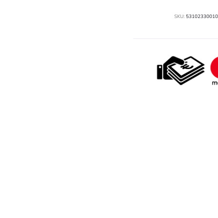
SKU:
53102330010