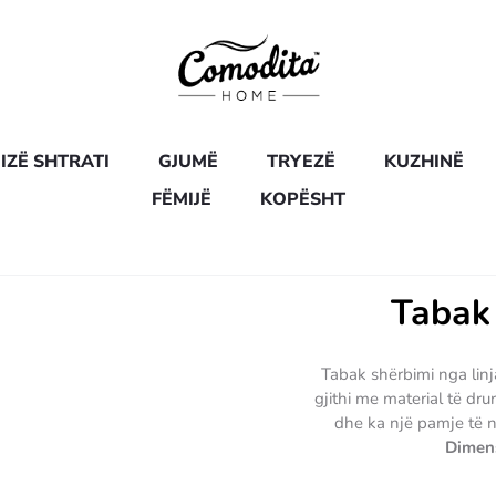
IZË SHTRATI
GJUMË
TRYEZË
KUZHINË
FËMIJË
KOPËSHT
Tabak
Tabak shërbimi nga linj
gjithi me material të drur
dhe ka një pamje të n
Dimens