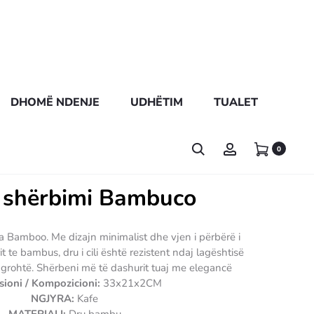
DHOMË NDENJE
UDHËTIM
TUALET
0
 shërbimi Bambuco
a Bamboo. Me dizajn minimalist dhe vjen i përbërë i
it te bambus, dru i cili është rezistent ndaj lagështisë
grohtë. Shërbeni më të dashurit tuaj me elegancë
ioni / Kompozicioni:
33x21x2CM
NGJYRA:
Kafe