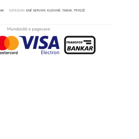
46
KATEGORI:
ENË SERVIMI
,
KUZHINË
,
TABAK
,
TRYEZË
Mundesitë e pagesave