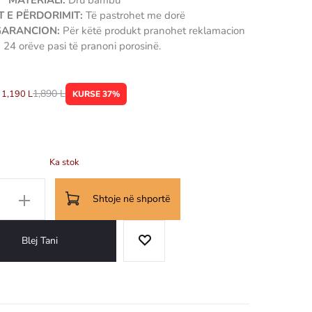
MATERIALI:
Dru bambu
 E PËRDORIMIT:
Të pastrohet me dorë
 GARANCION:
Për këtë produkt pranohet reklamacion
 24 orëve pasi të pranoni porosinë.
5310233001046
1,890
L
1,190
L
KURSE 37%
Ka stok
Shtoje në shportë
Blej Tani