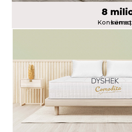
8 mili
Konsumatorë të k
DYSHEK