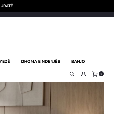
HURATË
YEZË
DHOMA E NDENJËS
BANJO
0