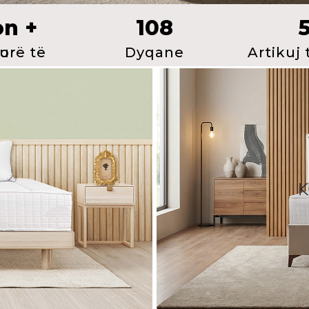
on +
108
ënaqur
Dyqane
Artikuj
K