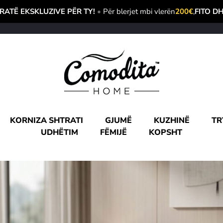
ATË EKSKLUZIVE PËR TY!
•
Për blerjet mbi vlerën
200€
,
FITO D
KORNIZA SHTRATI
GJUMË
KUZHINË
TR
UDHËTIM
FËMIJË
KOPSHT