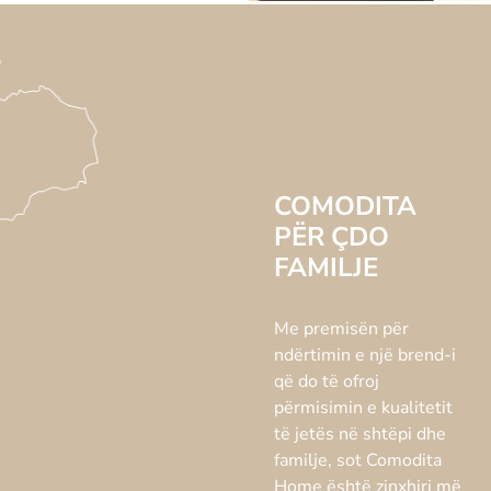
COMODITA
PËR ÇDO
FAMILJE
Me premisën për
ndërtimin e një brend-i
që do të ofroj
përmisimin e kualitetit
të jetës në shtëpi dhe
familje, sot Comodita
Home është zinxhiri më