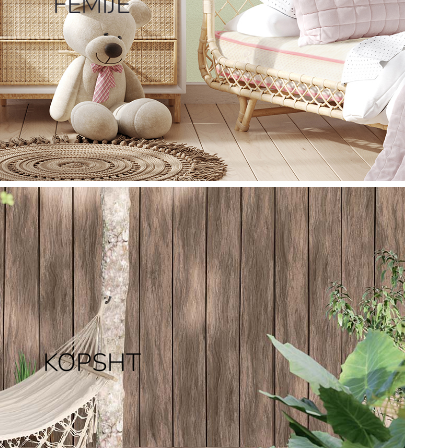
FËMIJË
KOPSHT