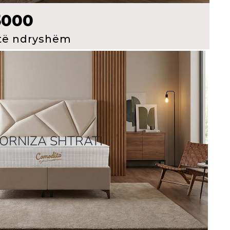
5000
 të ndryshëm​
ORNIZA SHTRATI