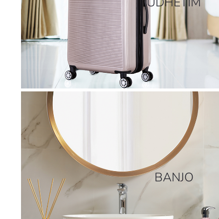
UDHËTIM
BANJO