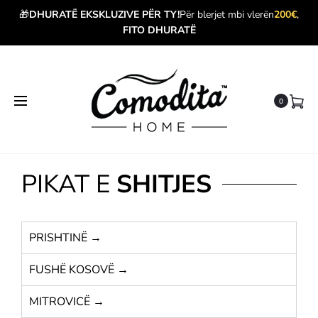
🎁
DHURATË EKSKLUZIVE PËR TY!
Për blerjet mbi vlerën
200€
,
FITO DHURATË
0
PIKAT E
SHITJES
PRISHTINË →
FUSHË KOSOVË →
MITROVICË →