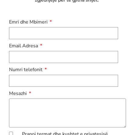
zgjedhjeje për të gjitha shijet.”
Emri dhe Mbimeri
Email Adresa
Numri telefonit
Mesazhi
Pranoj termat dhe kushtet e privatesisë