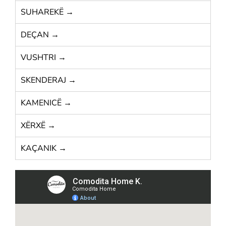
SUHAREKË →
DEÇAN →
VUSHTRI →
SKENDERAJ →
KAMENICË →
XËRXË →
KAÇANIK →