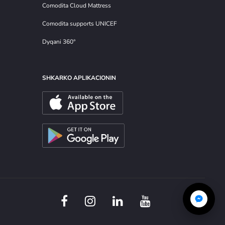
Comodita Cloud Mattress
Comodita supports UNICEF
Dyqani 360°
SHKARKO APLIKACIONIN
F
I
L
Y
a
n
i
o