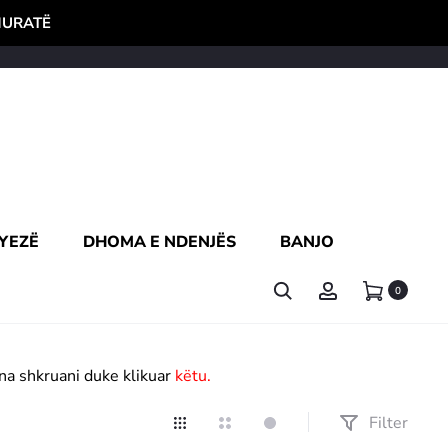
HURATË
YEZË
DHOMA E NDENJËS
BANJO
0
na shkruani duke klikuar
këtu
.
Filter