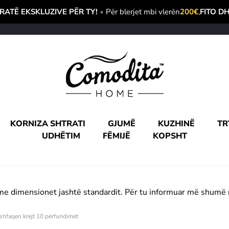
ATË EKSKLUZIVE PËR TY!
•
Për blerjet mbi vlerën
200€
,
FITO D
KORNIZA SHTRATI
GJUMË
KUZHINË
TR
UDHËTIM
FËMIJË
KOPSHT
e dimensionet jashtë standardit. Për tu informuar më shumë 
Renditur
shfaqen krejt 10 përfundimet
sipas