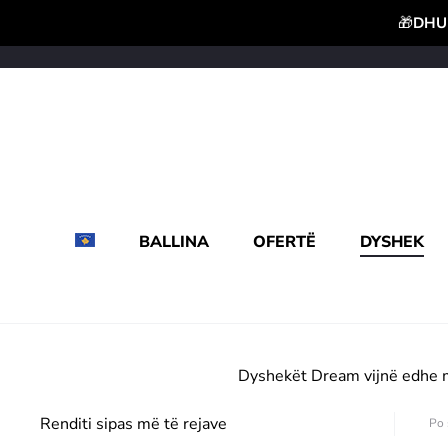
🎁
DHUR
BALLINA
OFERTË
DYSHEK
Dyshekët Dream vijnë edhe m
Po 