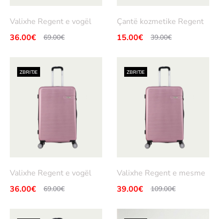
Valixhe Regent e vogël
Çantë kozmetike Regent
Sht
Sht
36.00
€
15.00
€
69.00
€
39.00
€
Çmimi
Çmimi
Çmimi
Çmimi
oje
oje
origjinal
i
origjinal
i
në
në
tanishëm
qe:
tanishëm
qe:
ZBRITJE
ZBRITJE
shp
shp
69.00€.
është:
39.00€.
është:
ortë
ortë
36.00€.
15.00€.
Valixhe Regent e vogël
Valixhe Regent e mesme
Sht
Sht
36.00
€
39.00
€
69.00
€
109.00
€
Çmimi
Çmimi
Çmimi
Çmimi
oje
oje
origjinal
i
origjinal
i
në
në