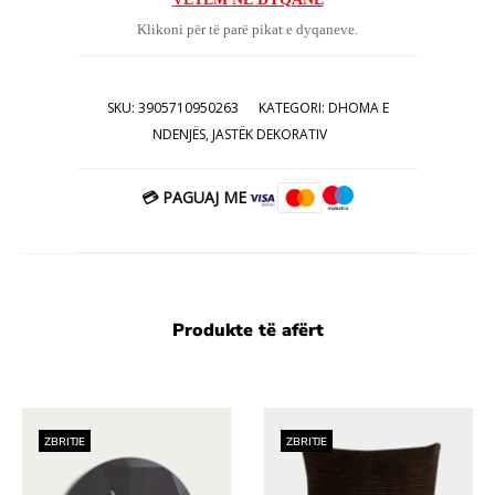
është:
19.00€.
Klikoni për të parë pikat e dyqaneve.
10.00€.
SKU:
3905710950263
KATEGORI:
DHOMA E
NDENJËS
,
JASTËK DEKORATIV
💳 PAGUAJ ME
Produkte të afërt
ZBRITJE
ZBRITJE