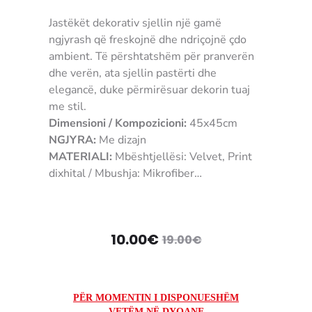
Jastëkët dekorativ sjellin një gamë
ngjyrash që freskojnë dhe ndriçojnë çdo
ambient. Të përshtatshëm për pranverën
dhe verën, ata sjellin pastërti dhe
elegancë, duke përmirësuar dekorin tuaj
me stil.
Dimensioni / Kompozicioni:
45x45cm
NGJYRA:
Me dizajn
MATERIALI:
Mbështjellësi: Velvet, Print
dixhital / Mbushja: Mikrofiber
UDHËZIMET E PËRDORIMIT:
Mund të
lahet vetëm mbështjellësi i jashtëm
KUSHTET E KTHIMIT / GARANCION:
Për
Çmimi
Çmimi
10.00
€
19.00
€
shkak të kontaktit me higjienë personale,
për produktet e tekstilit nuk pranohen
origjinal
i
kthime apo reklamacione.
3905710950263
tanishëm
qe:
PËR MOMENTIN I DISPONUESHËM
VETËM NË DYQANE