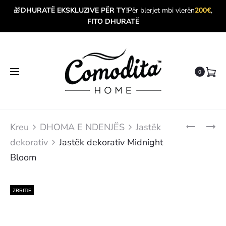
🎁
DHURATË EKSKLUZIVE PËR TY!
Për blerjet mbi vlerën
200€
,
FITO DHURATË
0
Produ
JASTËK
JASTËK
Kreu
DHOMA E NDENJËS
Jastëk
DEKORATI
DEKORATI
navig
dekorativ
Jastëk dekorativ Midnight
SILVER
FOREST
HARMONY
Bloom
ZBRITJE