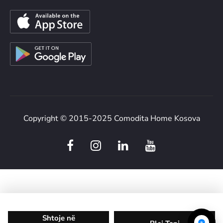
Copyright © 2015-2025 Comodita Home Kosova
F
I
L
Y
a
n
i
o
c
s
n
u
e
t
k
t
b
a
e
u
o
g
d
b
o
r
i
e
Shtoje në