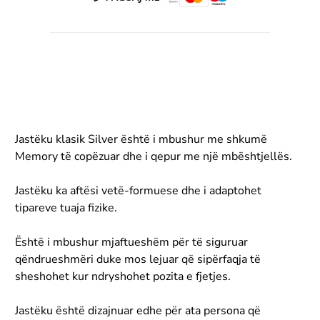
Jastëku klasik Silver është i mbushur me shkumë
Memory të copëzuar dhe i qepur me një mbështjellës.
Jastëku ka aftësi vetë-formuese dhe i adaptohet
tipareve tuaja fizike.
Është i mbushur mjaftueshëm për të siguruar
qëndrueshmëri duke mos lejuar që sipërfaqja të
sheshohet kur ndryshohet pozita e fjetjes.
Jastëku është dizajnuar edhe për ata persona që