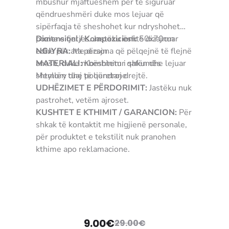
mbushur mjaftueshëm për të siguruar
qëndrueshmëri duke mos lejuar që
sipërfaqja të sheshohet kur ndryshohet
pozita e fjetjes. Jastëku është dizajnuar
Dimensioni / Kompozicioni:
50x70cm
edhe për ata persona që pëlqejnë të flejnë
NGJYRA:
Me dizajn
anash, duke mbështetur qafën dhe lejuar
MATERIALI:
Kombinim i shkumës
shtyllën tuaj të qëndroj drejtë.
Memory dhe poliuretane
UDHËZIMET E PËRDORIMIT:
Jastëku nuk
pastrohet, vetëm ajroset.
KUSHTET E KTHIMIT / GARANCION:
Për
shkak të kontaktit me higjienë personale,
për produktet e tekstilit nuk pranohen
kthime apo reklamacione.
3907489170637 jastyk jastek jostyk
jostak
9.00
€
29.00
€