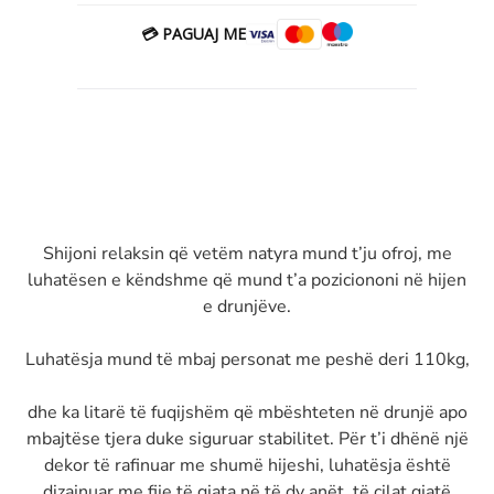
💳 PAGUAJ ME
Shijoni relaksin që vetëm natyra mund t’ju ofroj, me
luhatësen e këndshme që mund t’a poziciononi në hijen
e drunjëve.
Luhatësja mund të mbaj personat me peshë deri 110kg,
dhe ka litarë të fuqijshëm që mbështeten në drunjë apo
mbajtëse tjera duke siguruar stabilitet. Për t’i dhënë një
dekor të rafinuar me shumë hijeshi, luhatësja është
dizajnuar me fije të gjata në të dy anët, të cilat gjatë