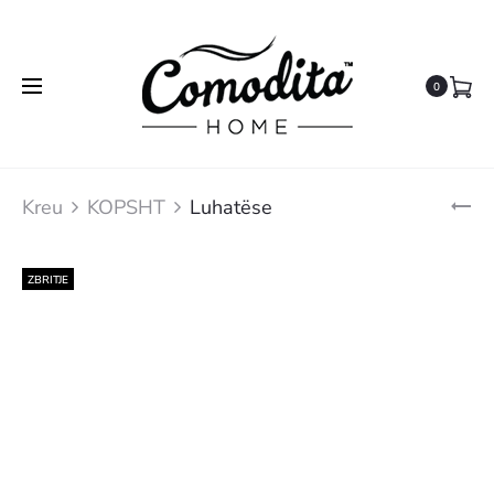
0
Pr
LU
Kreu
KOPSHT
Luhatëse
na
ZBRITJE