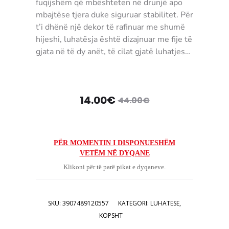
fuqijshëm që mbështeten në drunjë apo
mbajtëse tjera duke siguruar stabilitet. Për
t’i dhënë një dekor të rafinuar me shumë
hijeshi, luhatësja është dizajnuar me fije të
gjata në të dy anët, të cilat gjatë luhatjes
lëvizin natyrshëm.
Dimensioni / Kompozicioni:
200x100cm
me zgjatje 280x100cm
Çmimi
Çmimi
14.00
€
44.00
€
NGJYRA:
E bardhë
MATERIALI:
Dru dhe Senit
origjinal
i
UDHËZIMET E PËRDORIMIT:
Të
pastrohet me dorë
tanishëm
qe:
PËR MOMENTIN I DISPONUESHËM
KUSHTET E KTHIMIT / GARANCION:
Për
VETËM NË DYQANE
është:
44.00€.
këtë produkt pranohet reklamacion brenda
Klikoni për të parë pikat e dyqaneve.
24 orëve pasi të pranoni porosinë.
14.00€.
3907489120557
SKU:
3907489120557
KATEGORI:
LUHATESE
,
KOPSHT