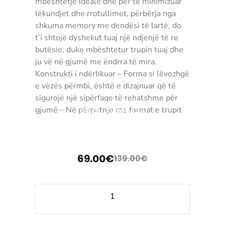
mbështetje ideale dhe për të minimizuar
lëkundjet dhe rrotullimet, përbërja nga
shkuma memory me dendësi të lartë, do
t’i shtojë dyshekut tuaj një ndjenjë të re
butësie, duke mbështetur trupin tuaj dhe
ju vë në gjumë me ëndrra të mira.
Konstrukti i ndërlikuar – Forma si lëvozhgë
e vezës përmbi, është e dizajnuar që të
sigurojë një sipërfaqe të rehatshme për
gjumë – Në përputhje me format e trupit
3905710940134
për të krijuar një përvojë individuale që
eliminon pikat e presionit.
• Mbështjellës të lëvizshëm të bërë për të
69.00
€
përmirësuar frymëmarrjen dhe për të
139.00
€
Çmimi
Çmimi
krijuar një ambient të shëndetshëm pa
bakterie.
origjinal
i
• E dizajnuar për të qenë e butë, e ajrosur
Sasi
dhe reaguese
tanishëm
qe:
Mbishtresë
• Konstrukt i ndërlikuar – Forma si
Gold