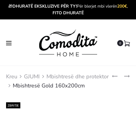
🎁
DHURATË EKSKLUZIVE PËR TY!
Për blerjet mbi vlerën
200€
,
FITO DHURATË
0
Produ
MBISHTRE
MBISHTRE
Kreu
GJUMI
Mbishtresë dhe protektor
GOLD
GOLD
navig
Mbishtresë Gold 160x200cm
180X200C
90X200CM
ZBRITJE