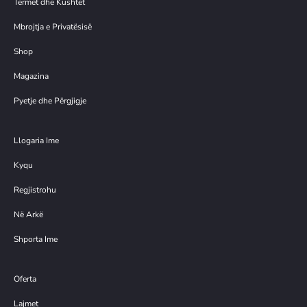
Termet dhe Kushtet
Mbrojtja e Privatësisë
Shop
Magazina
Pyetje dhe Përgjigje
Llogaria Ime
Kyqu
Regjistrohu
Në Arkë
Shporta Ime
Oferta
Lajmet