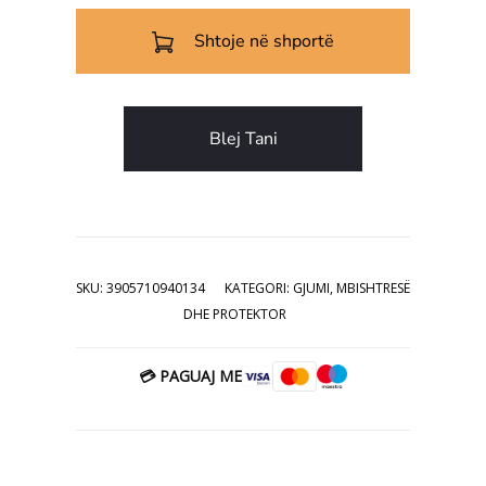
139.00€.
është:
lëvozhgë e vezës
160x200cm
• Ç’liron pikat e presionit dhe rregullon
Shtoje në shportë
69.00€.
qarkullimin e gjakut
• Natyrshëm antimikrobik dhe rezistent
ndaj insekteve të pluhurit
Blej Tani
Dimensioni / Kompozicioni:
160×200/5cm
MATERIALI:
Mbështjellësi: Mikrofiber/
Brendësia: Përzierje shkume Memory me
Polietane
UDHËZIMET E PËRDORIMIT:
Nuk
pastrohet, vetëm ajroset.
SKU:
3905710940134
KATEGORI:
GJUMI
,
MBISHTRESË
KUSHTET E KTHIMIT / GARANCION:
Për
DHE PROTEKTOR
shkak të kontaktit me higjienë personale,
për produktet e tekstilit nuk pranohen
kthime apo reklamacion.
💳 PAGUAJ ME