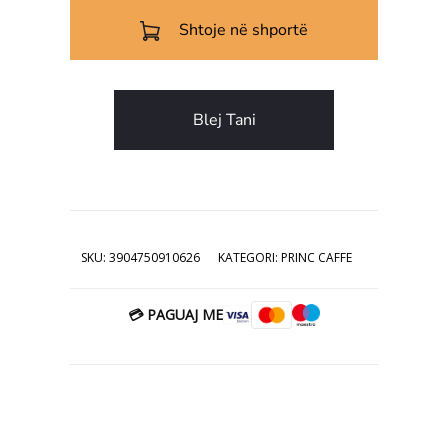
CAFFE
Shtoje në shportë
6.99€.
me
500gr
+
Blej Tani
1
dhuratë
SKU:
3904750910626
KATEGORI:
PRINC CAFFE
💳 PAGUAJ ME