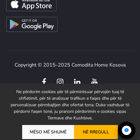
Copyright © 2015-2025 Comodita Home Kosova
F
I
L
Y
a
n
i
o
Ne përdorim cookies për të përmirësuar përvojën tuaj të
c
s
n
u
shfletimit, për të analizuar trafikun e faqes dhe për të
e
t
k
t
personalizuar përmbajtjen dhe ofertat tona. Duke vazhduar të
b
a
e
u
përdorni faqen tonë, ju pranoni përdorimin e cookies sipas
Termave dhe Kushteve.
o
g
d
b
o
r
i
e
MËSO MË SHUMË
NË RREGULL
k
a
n