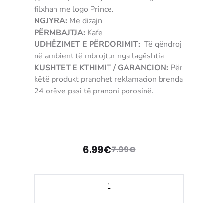
filxhan me logo Prince.
NGJYRA:
Me dizajn
PËRMBAJTJA:
Kafe
UDHËZIMET E PËRDORIMIT:
Të qëndroj
në ambient të mbrojtur nga lagështia
KUSHTET E KTHIMIT / GARANCION:
Për
këtë produkt pranohet reklamacion brenda
24 orëve pasi të pranoni porosinë.
3904750910626
6.99
€
7.99
€
Çmimi
Çmimi
origjinal
i
Sasi
tanishëm
qe:
Pako
PRINCE
7.99€.
është: