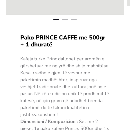
Pako PRINCE CAFFE me 500gr
+ 1 dhuratë
Kafeja turke Princ dallohet për aromën e
gërshetuar me ngjyrë dhe shije mahnitëse.
Kësaj rradhe e gjeni të veshur me
paketimin madhështor, inspiruar nga
veshjet tradicionale dhe kultura jonë aq e
pasur. Në këtë edicion unik të prodhimit të
kafesë, në çdo gram që ndodhet brenda
paketimit do të takoni kualitetin e
jashtëzakonshëm!
Dimensioni / Kompozicioni:
Set me 2
pjesë: 1x pako kafeje Prince. 500gr dhe 1x