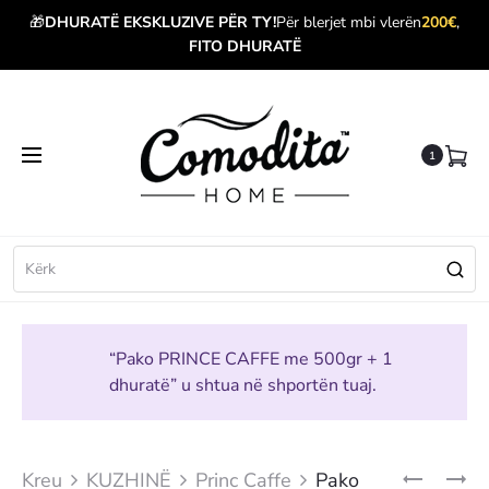
🎁
DHURATË EKSKLUZIVE PËR TY!
Për blerjet mbi vlerën
200€
,
FITO DHURATË
1
“Pako PRINCE CAFFE me 500gr + 1
dhuratë” u shtua në shportën tuaj.
Produ
SET
APARAT
Kreu
KUZHINË
Princ Caffe
Pako