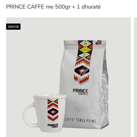
FILXHANË
KAFEJE
navig
PRINCE CAFFE me 500gr + 1 dhuratë
ÇAJI
PRINCE
FOLKLOR
+
50
KAPSULA
ZBRITJE
GRATIS