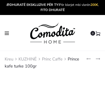
🎁
DHURATË EKSKLUZIVE PËR TY!
Për blerjet mbi vlerën
200€
,
FITO DHURATË
0
Produ
PRINCE
PRINCE
Kreu
KUZHINË
Princ Caffe
Prince
KAFE
KAFE
navig
kafe turke 100gr
TURKE
TURKE
200GR
KANAÇE
250GR