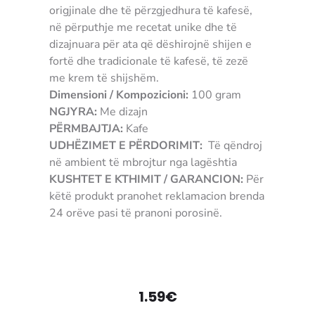
origjinale dhe të përzgjedhura të kafesë,
në përputhje me recetat unike dhe të
dizajnuara për ata që dëshirojnë shijen e
fortë dhe tradicionale të kafesë, të zezë
me krem ​​të shijshëm.
Dimensioni / Kompozicioni:
100 gram
NGJYRA:
Me dizajn
PËRMBAJTJA:
Kafe
UDHËZIMET E PËRDORIMIT:
Të qëndroj
në ambient të mbrojtur nga lagështia
KUSHTET E KTHIMIT / GARANCION:
Për
këtë produkt pranohet reklamacion brenda
24 orëve pasi të pranoni porosinë.
3904074550904
1.59
€