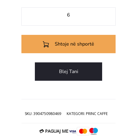
Sasi
Prince
kafe
turke
Shtoje në shportë
100gr
Blej Tani
SKU:
3904750980469
KATEGORI:
PRINC CAFFE
💳 PAGUAJ ME