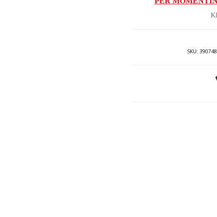
PËR MOMENTIN
ësh
Kl
29.0
SKU:
390748