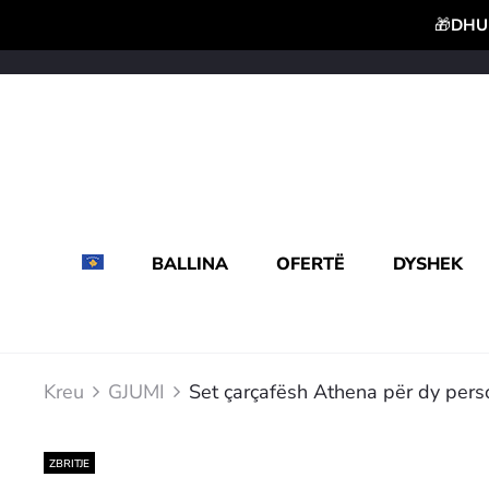
🎁
DHUR
BALLINA
OFERTË
DYSHEK
Kreu
GJUMI
Set çarçafësh Athena për dy per
ZBRITJE