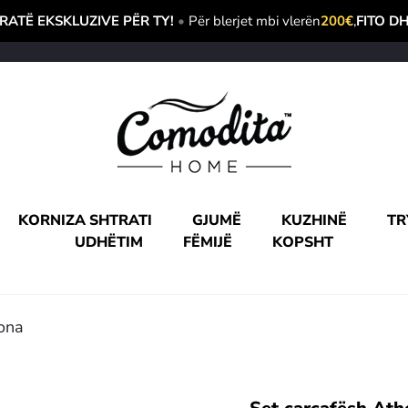
ATË EKSKLUZIVE PËR TY!
•
Për blerjet mbi vlerën
200€
,
FITO D
KORNIZA SHTRATI
GJUMË
KUZHINË
TR
UDHËTIM
FËMIJË
KOPSHT
sona