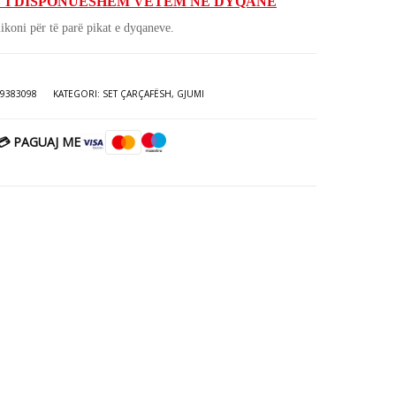
 I DISPONUESHËM VETËM NË DYQANE
të:
62.00€.
ikoni për të parë pikat e dyqaneve.
0€.
9383098
KATEGORI:
SET ÇARÇAFËSH
,
GJUMI
💳 PAGUAJ ME