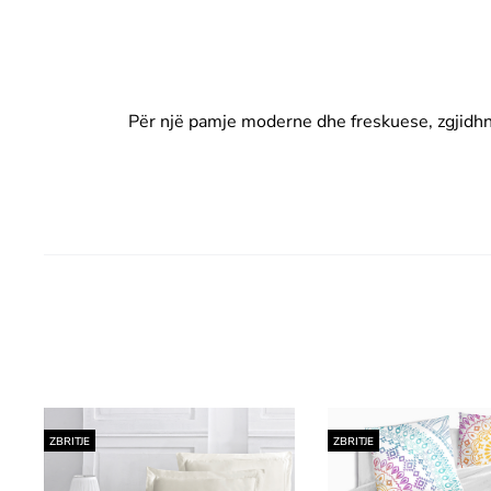
Për një pamje moderne dhe freskuese, zgjidhni 
ZBRITJE
ZBRITJE