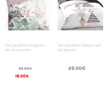
Lex
Lex
oni
oni
Set çarçafësh Angelica
Set çarçafësh Pattern për
më
më
për dy persona
një person
tep
tep
ër
ër
Çmimi
49.00
€
62.00
€
rigjinal
Çmimi
18.00
€
qe:
i
62.00€.
nishëm
është:
18.00€.