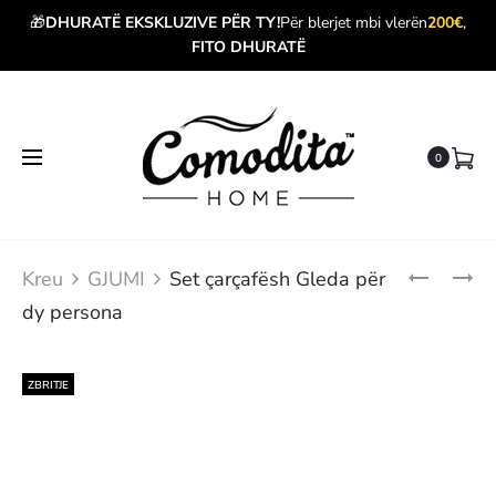
🎁
DHURATË EKSKLUZIVE PËR TY!
Për blerjet mbi vlerën
200€
,
FITO DHURATË
0
Produ
SET
JORGAN
Kreu
GJUMI
Set çarçafësh Gleda për
ÇARÇAFË
MEDIUM
navig
dy persona
HELIX
LINE
PËR
DY
PERSONA
ZBRITJE