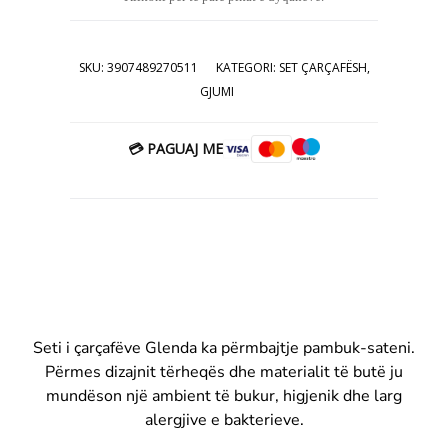
39.00€.
SKU:
3907489270511
KATEGORI:
SET ÇARÇAFËSH
,
GJUMI
💳 PAGUAJ ME
Seti i çarçafëve Glenda ka përmbajtje pambuk-sateni.
Përmes dizajnit tërheqës dhe materialit të butë ju
mundëson një ambient të bukur, higjenik dhe larg
alergjive e bakterieve.