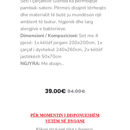
Seti i çarçafëve Glenda ka përmbajtje
pambuk-sateni. Përmes dizajnit tërheqës
dhe materialit të butë ju mundëson një
ambient të bukur, higjenik dhe larg
alergjive e bakterieve.
Dimensioni / Kompozicioni:
Set me 4
pjesë: 1x këllëf jorgani 200x200cm, 1x
çarçaf i dyshekut 240x260cm, 2x këllëf
jastëkësh 50x70cm
NGJYRA:
Me dizajn
MATERIALI:
Saten
UDHËZIMET E PËRDORIMIT:
Në makinë
larëse 30°C
Çmimi
Çmimi
39.00
€
94.00
€
KUSHTET E KTHIMIT / GARANCION:
Për
shkak të kontaktit me higjienë personale,
origjinal
i
për produktet e tekstilit nuk pranohen
kthime apo reklamacione.
tanishëm
qe:
PËR MOMENTIN I DISPONUESHËM
3907489270511 qarshaf qarshafa
VETËM NË DYQANE
është:
94.00€.
carshafa carshaf
Klikoni për të parë pikat e dyqaneve.