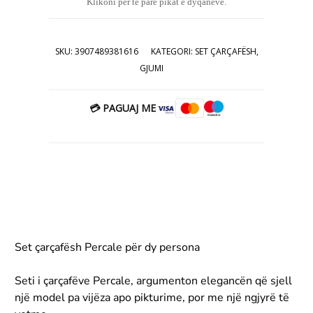
Klikoni për të parë pikat e dyqaneve.
kthime apo reklamacione.
19.00€.
3907489381616 qarshaf qarshafa
carshafa carshaf
SKU:
3907489381616
KATEGORI:
SET ÇARÇAFËSH
,
GJUMI
💳 PAGUAJ ME
Set çarçafësh Percale për dy persona
Seti i çarçafëve Percale, argumenton elegancën që sjell
një model pa vijëza apo pikturime, por me një ngjyrë të