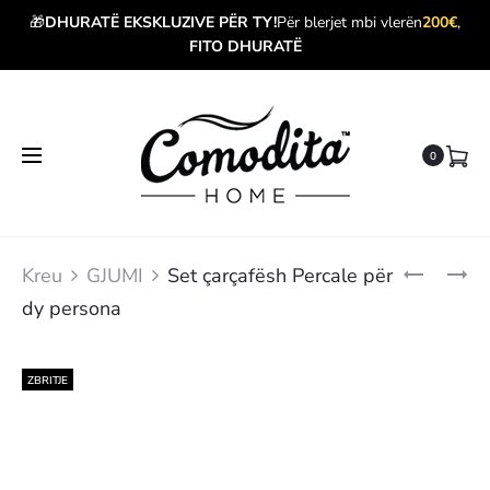
🎁
DHURATË EKSKLUZIVE PËR TY!
Për blerjet mbi vlerën
200€
,
FITO DHURATË
0
Produ
MBISHTRE
SET
Kreu
GJUMI
Set çarçafësh Percale për
GOLD
ÇARÇAFË
navig
dy persona
90X200CM
ALBA
PËR
NJË
PERSON
ZBRITJE