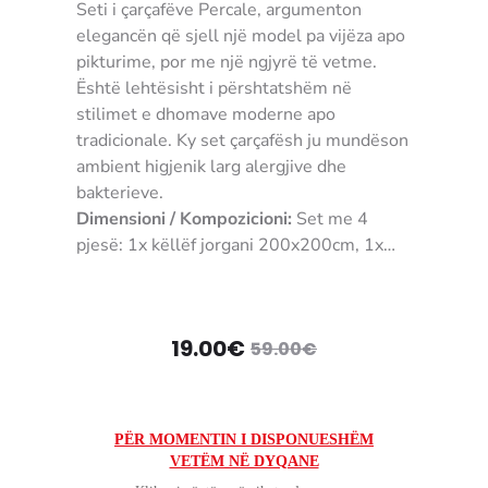
Seti i çarçafëve Percale, argumenton
elegancën që sjell një model pa vijëza apo
pikturime, por me një ngjyrë të vetme.
Është lehtësisht i përshtatshëm në
stilimet e dhomave moderne apo
tradicionale. Ky set çarçafësh ju mundëson
ambient higjenik larg alergjive dhe
bakterieve.
Dimensioni / Kompozicioni:
Set me 4
pjesë: 1x këllëf jorgani 200x200cm, 1x
çarçaf i dyshekut 240x260cm, 2x këllëf
jastëkësh 50x70cm
NGJYRA:
Bardhë
Çmimi
Çmimi
19.00
€
59.00
€
MATERIALI:
100% Pambuk
UDHËZIMET E PËRDORIMIT:
Në makinë
origjinal
i
larëse 30°C
KUSHTET E KTHIMIT / GARANCION:
Për
tanishëm
qe:
PËR MOMENTIN I DISPONUESHËM
shkak të kontaktit me higjienë personale,
VETËM NË DYQANE
është:
59.00€.
për produktet e tekstilit nuk pranohen