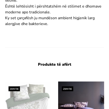
vetme.
Është lehtësisht i përshtatshëm në stilimet e dhomave
moderne apo tradicionale.
Ky set çarçafësh ju mundëson ambient higjenik larg
alergjive dhe bakterieve.
Produkte të afërt
ZBRITJE
ZBRITJE