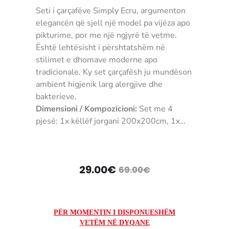
Seti i çarçafëve Simply Ecru, argumenton
elegancën që sjell një model pa vijëza apo
pikturime, por me një ngjyrë të vetme.
Është lehtësisht i përshtatshëm në
stilimet e dhomave moderne apo
tradicionale. Ky set çarçafësh ju mundëson
ambient higjenik larg alergjive dhe
bakterieve.
Dimensioni / Kompozicioni:
Set me 4
pjesë: 1x këllëf jorgani 200x200cm, 1x
çarçaf i dyshekut 240x260cm, 2x këllëf
jastëkësh 50x70cm
NGJYRA:
E bardhë kremoze
Çmimi
Çmimi
29.00
€
69.00
€
MATERIALI:
100% Pambuk
UDHËZIMET E PËRDORIMIT:
Në makinë
origjinal
i
larëse 30°C
KUSHTET E KTHIMIT / GARANCION:
Për
tanishëm
qe:
PËR MOMENTIN I DISPONUESHËM
shkak të kontaktit me higjienë personale,
VETËM NË DYQANE