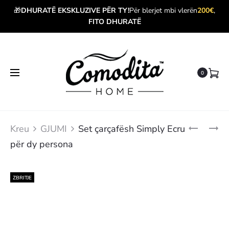
🎁
DHURATË EKSKLUZIVE PËR TY!
Për blerjet mbi vlerën
200€
,
FITO DHURATË
0
Produ
SET
SET
Kreu
GJUMI
Set çarçafësh Simply Ecru
ÇARÇAFË
ÇARÇAFË
navig
për dy persona
SIMPLY
SIMPLY
ROSE
ECRU
PËR
PËR
NJË
NJË
ZBRITJE
PERSON
PERSON