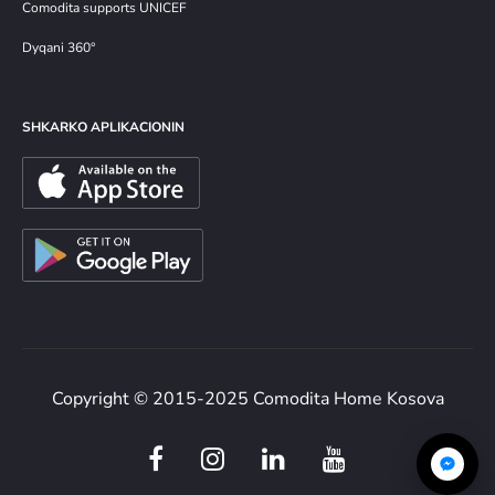
Comodita supports UNICEF
Dyqani 360°
SHKARKO APLIKACIONIN
Copyright © 2015-2025 Comodita Home Kosova
F
I
L
Y
a
n
i
o