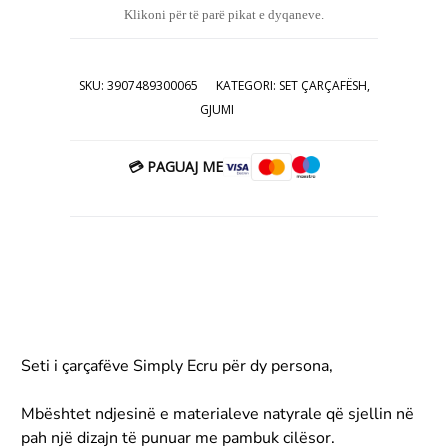
është:
69.00€.
për produktet e tekstilit nuk pranohen
Klikoni për të parë pikat e dyqaneve.
kthime apo reklamacione.
29.00€.
3907489300065 qarshaf qarshafa
carshafa carshaf
SKU:
3907489300065
KATEGORI:
SET ÇARÇAFËSH
,
GJUMI
💳 PAGUAJ ME
Seti i çarçafëve Simply Ecru për dy persona,
Mbështet ndjesinë e materialeve natyrale që sjellin në
pah një dizajn të punuar me pambuk cilësor.