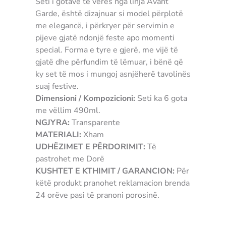
Seti i gotave të verës nga linja Avant
Garde, është dizajnuar si model përplotë
me elegancë, i përkryer për servimin e
pijeve gjatë ndonjë feste apo momenti
special. Forma e tyre e gjerë, me vijë të
gjatë dhe përfundim të lëmuar, i bënë që
ky set të mos i mungoj asnjëherë tavolinës
suaj festive.
Dimensioni / Kompozicioni:
Seti ka 6 gota
me vëllim 490ml.
NGJYRA:
Transparente
MATERIALI:
Xham
UDHËZIMET E PËRDORIMIT:
Të
pastrohet me Dorë
KUSHTET E KTHIMIT / GARANCION:
Për
këtë produkt pranohet reklamacion brenda
24 orëve pasi të pranoni porosinë.
5900345790992 gastare gota