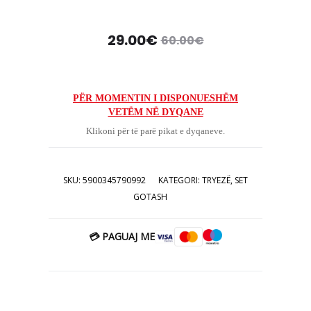
Çmimi
Çmimi
29.00
€
60.00
€
origjinal
i
tanishëm
qe:
PËR MOMENTIN I DISPONUESHËM
VETËM NË DYQANE
është:
60.00€.
Klikoni për të parë pikat e dyqaneve.
29.00€.
SKU:
5900345790992
KATEGORI:
TRYEZË
,
SET
GOTASH
💳 PAGUAJ ME