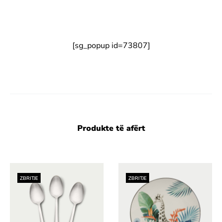
[sg_popup id=73807]
Produkte të afërt
ZBRITJE
ZBRITJE