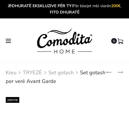
🎁
DHURATË EKSKLUZIVE PËR TY!
Për blerjet mbi vlerën
200€
,
FITO DHURATË
0
Produ
SET
SET
Kreu
TRYEZË
Set gotash
Set gotash
GOTASH
GOTASH
navig
per verë Avant Garde
PER
PËR
VERË
MARTINI
ELITE
ELITE
ZBRITJE