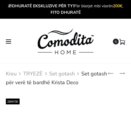
🎁
DHURATË EKSKLUZIVE PËR TY!
Për blerjet mbi vlerën
200€
,
FITO DHURATË
0
Produ
SET
SET
Kreu
TRYEZË
Set gotash
Set gotash
GOTASH
GOTASH
navig
për verë të bardhë Krista Deco
PËR
PER
LËNGJE
VERË
MIXOLOG
TË
KUQE
ZBRITJE
ELITE