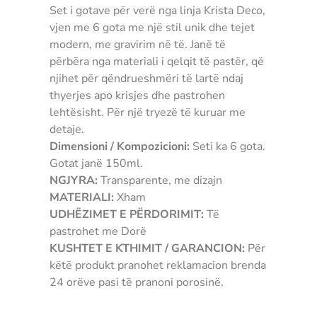
Set i gotave për verë nga linja Krista Deco,
vjen me 6 gota me një stil unik dhe tejet
modern, me gravirim në të. Janë të
përbëra nga materiali i qelqit të pastër, që
njihet për qëndrueshmëri të lartë ndaj
thyerjes apo krisjes dhe pastrohen
lehtësisht. Për një tryezë të kuruar me
detaje.
Dimensioni / Kompozicioni:
Seti ka 6 gota.
Gotat janë 150ml.
NGJYRA:
Transparente, me dizajn
MATERIALI:
Xham
UDHËZIMET E PËRDORIMIT:
Të
pastrohet me Dorë
KUSHTET E KTHIMIT / GARANCION:
Për
këtë produkt pranohet reklamacion brenda
24 orëve pasi të pranoni porosinë.
5900345788289 gastare gota