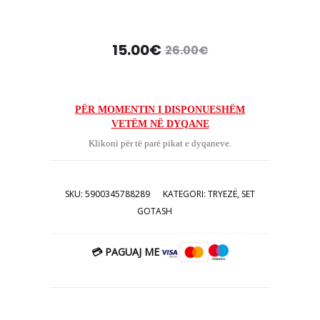
Çmimi
Çmimi
15.00
€
26.00
€
origjinal
i
tanishëm
qe:
PËR MOMENTIN I DISPONUESHËM
VETËM NË DYQANE
është:
26.00€.
Klikoni për të parë pikat e dyqaneve.
15.00€.
SKU:
5900345788289
KATEGORI:
TRYEZË
,
SET
GOTASH
💳 PAGUAJ ME