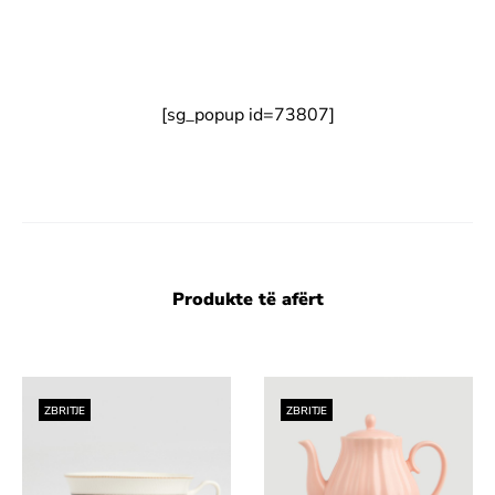
[sg_popup id=73807]
Produkte të afërt
ZBRITJE
ZBRITJE