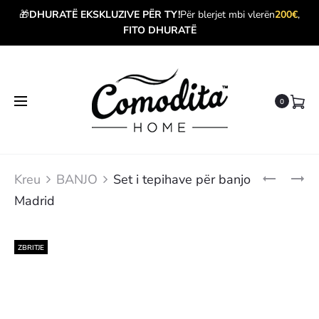
🎁
DHURATË EKSKLUZIVE PËR TY!
Për blerjet mbi vlerën
200€
,
FITO DHURATË
0
Produ
SET
SET
Kreu
BANJO
Set i tepihave për banjo
I
I
navig
Madrid
TEPIHAVE
TEPIHAVE
PËR
PËR
BANJO
BANJO
MADRID
PAMUKAL
ZBRITJE