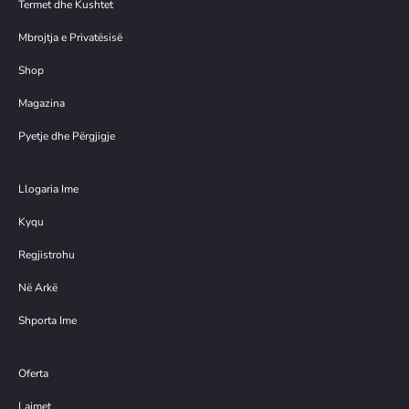
Termet dhe Kushtet
Mbrojtja e Privatësisë
Shop
Magazina
Pyetje dhe Përgjigje
Llogaria Ime
Kyqu
Regjistrohu
Në Arkë
Shporta Ime
Oferta
Lajmet