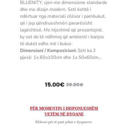
BLUENITY, vjen me dimensione standarde
dhe me dizajn modern. Seti është i
ndërtuar nga materiali cilësor i pambukut,
që i jep qëndrueshmëri pavarësisht
lagështisë. Me hijeshinë që prezantojnë,
ky set do të ndihmoj që ambienti i banjos
të duket edhe më i bukur.
Dimensioni / Kompozicioni:
Seti ka 2
pjesë: 1x 60x100cm dhe 1x 50x60cm
NGJYRA:
Me dizajn
MATERIALI:
100% Pambuk
UDHËZIMET E PËRDORIMIT:
Tepihet
Çmimi
Çmimi
15.00
€
39.00
€
duhet të pastrohen veçmas nga rrobat e
tjera qoftë me lavatriçe ose me larje në
origjinal
i
dorë. Ju lutem përdorni shampo të
tepihëve ose pluhur sapuni.
tanishëm
qe:
PËR MOMENTIN I DISPONUESHËM
Rekomandohet të përdoret detergjent që
VETËM NË DYQANE
është:
39.00€.
ruan ngjyrën. Mos përdorni zbardhues.
Klikoni për të parë pikat e dyqaneve.
KUSHTET E KTHIMIT / GARANCION:
Për