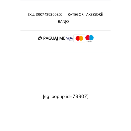
15.00€.
këtë produkt pranohet reklamacion brenda
24 orëve pasi të pranoni porosinë.
SKU:
3907489300805
KATEGORI:
AKSESORË
,
3907489300805
BANJO
💳 PAGUAJ ME
[sg_popup id=73807]