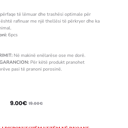
ipërfaqe të lëmuar dhe trashësi optimale për
j është rafinuar me një thellësi të përkryer dhe ka
nimal.
oni:
6pcs
IMIT:
Në makinë enëlarëse ose me dorë.
/ GARANCION:
Për këtë produkt pranohet
rëve pasi të pranoni porosinë.
imi
Çmimi
9.00
€
19.00
€
origjinal
i
shëm
qe: