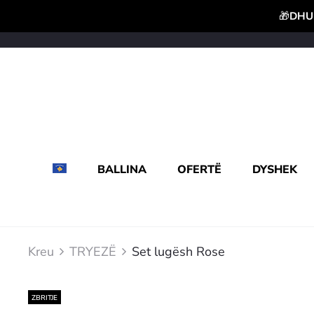
🎁
DHUR
BALLINA
OFERTË
DYSHEK
Kreu
TRYEZË
Set lugësh Rose
ZBRITJE