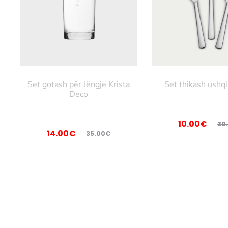
Set gotash për lëngje Krista
Set thikash ushq
Deco
Çmimi
Çmimi
10.00
€
30
Çmimi
Çmimi
14.00
€
35.00
€
origjinal
i
origjinal
i
tanishëm
qe:
tanishëm
qe:
është:
30.00€.
është:
35.00€.
10.00€.
14.00€.