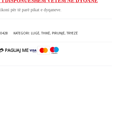
 I DISPONUESHËM VETËM NË DYQANE
htë:
19.00€.
ikoni për të parë pikat e dyqaneve.
00€.
10428
KATEGORI:
LUGË, THIKË, PIRUNJË
,
TRYEZË
💳 PAGUAJ ME