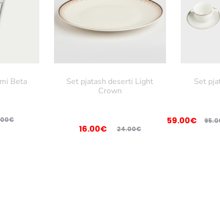
imi Beta
Set pjatash deserti Light
Set pj
Crown
59.00
€
.00
€
95.0
Çmimi
Çmimi
16.00
€
24.00
€
origjinal
i
tanishëm
qe:
është:
24.00€.
16.00€.