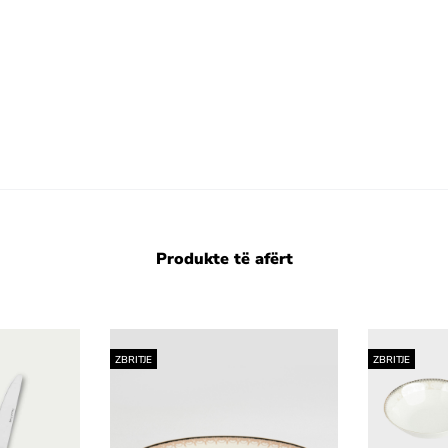
Produkte të afërt
ZBRITJE
ZBRITJE