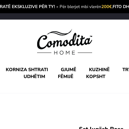
ATË EKSKLUZIVE PËR TY!
•
Për blerjet mbi vlerën
200€
,
FITO D
KORNIZA SHTRATI
GJUMË
KUZHINË
TR
UDHËTIM
FËMIJË
KOPSHT