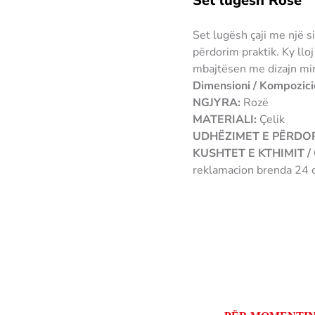
Set lugësh Rose
Set lugësh çaji me një s
përdorim praktik. Ky llo
mbajtësen me dizajn mi
Dimensioni / Kompozici
NGJYRA:
Rozë
MATERIALI:
Çelik
UDHËZIMET E PËRDOR
KUSHTET E KTHIMIT 
reklamacion brenda 24 o
3907489110428
Çm
tani