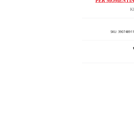
PËR MOMENTIN
ës
Kl
9.
SKU:
39074891