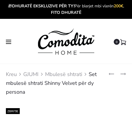
🎁
DHURATË EKSKLUZIVE PËR TY!
Për blerjet mbi vlerën
200€
,
FITO DHURATË
0
Produ
SET
SET
Kreu
GJUMI
Mbulesë shtrati
Set
MBULESË
ÇARÇAFË
navig
mbulesë shtrati Shinny Velvet për dy
SHTRATI
BOUQUET
SHINNY
PËR
persona
VELVET
DY
PËR
PERSONA
DY
PERSONA
ZBRITJE