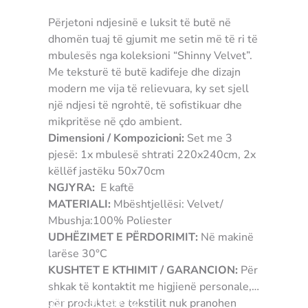
Përjetoni ndjesinë e luksit të butë në
dhomën tuaj të gjumit me setin më të ri të
mbulesës nga koleksioni “Shinny Velvet”.
Me teksturë të butë kadifeje dhe dizajn
modern me vija të relievuara, ky set sjell
një ndjesi të ngrohtë, të sofistikuar dhe
mikpritëse në çdo ambient.
Dimensioni / Kompozicioni:
Set me 3
pjesë: 1x mbulesë shtrati 220x240cm, 2x
këllëf jastëku 50x70cm
NGJYRA:
E kaftë
MATERIALI:
Mbështjellësi: Velvet/
Mbushja:100% Poliester
UDHËZIMET E PËRDORIMIT:
Në makinë
larëse 30°C
KUSHTET E KTHIMIT / GARANCION:
Për
shkak të kontaktit me higjienë personale,
për produktet e tekstilit nuk pranohen
3907489384722