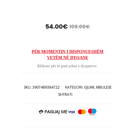
kthime apo reklamacione.
Çmimi
Çmimi
54.00
€
109.00
€
origjinal
i
tanishëm
qe:
PËR MOMENTIN I DISPONUESHËM
VETËM NË DYQANE
është:
109.00€.
Klikoni për të parë pikat e dyqaneve.
54.00€.
SKU:
3907489384722
KATEGORI:
GJUMI
,
MBULESË
SHTRATI
💳 PAGUAJ ME