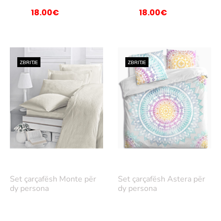
rigjinal
origjinal
Çmimi
Çmimi
18.00
€
18.00
€
qe:
qe:
i
i
62.00€.
62.00€.
nishëm
tanishëm
është:
është:
ZBRITJE
ZBRITJE
18.00€.
18.00€.
Lex
Lex
oni
oni
Set çarçafësh Monte për
Set çarçafësh Astera për
më
më
dy persona
dy persona
tep
tep
ër
ër