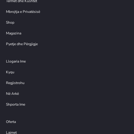
Termet dhe Kushtet
Mbrojtja e Privatësisë
Shop
Magazina
Pyetje dhe Përgjigje
Llogaria Ime
Kyqu
Regjistrohu
Në Arkë
Shporta Ime
Oferta
Lajmet