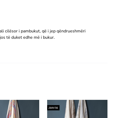
li cilësor i pambukut, që i jep qëndrueshmëri
jos të duket edhe më i bukur.
ZBRITJE