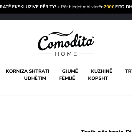
ATË EKSKLUZIVE PËR TY!
•
Për blerjet mbi vlerën
200€
,
FITO D
KORNIZA SHTRATI
GJUMË
KUZHINË
TR
UDHËTIM
FËMIJË
KOPSHT