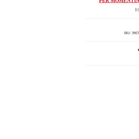
PËR MOMENTIN
ësh
Kl
10.
SKU:
390