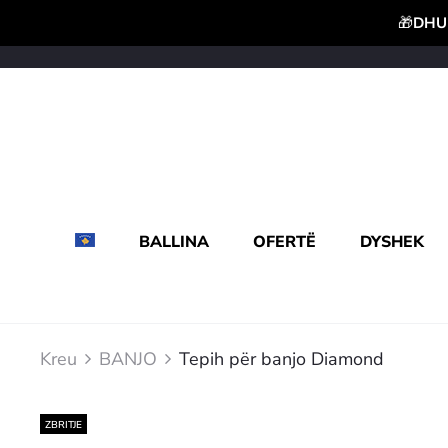
🎁
DHUR
BALLINA
OFERTË
DYSHEK
Kreu
BANJO
Tepih për banjo Diamond
ZBRITJE