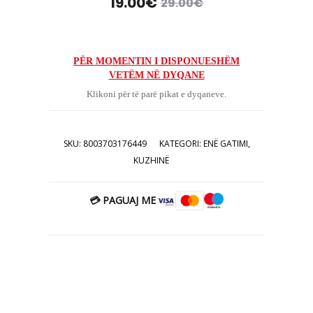
Çmimi
Çmimi
19.00
€
29.00
€
origjinal
i
tanishëm
qe:
PËR MOMENTIN I DISPONUESHËM
VETËM NË DYQANE
është:
29.00€.
Klikoni për të parë pikat e dyqaneve.
19.00€.
SKU:
8003703176449
KATEGORI:
ENË GATIMI
,
KUZHINË
💳 PAGUAJ ME