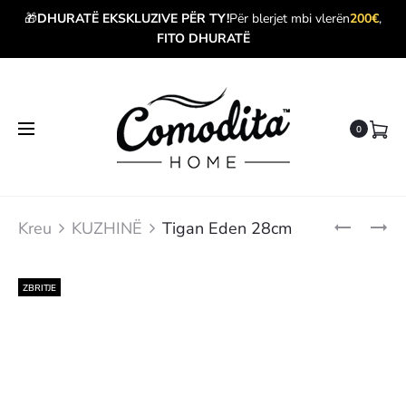
🎁
DHURATË EKSKLUZIVE PËR TY!
Për blerjet mbi vlerën
200€
,
FITO DHURATË
0
Produ
TIGAN
TIGAN
Kreu
KUZHINË
Tigan Eden 28cm
EDEN
AZUL
navig
24CM
GRES
20CM
ZBRITJE