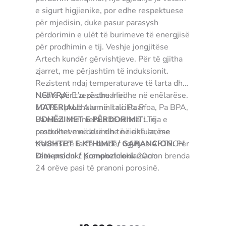
e sigurt higjienike, por edhe respektuese
për mjedisin, duke pasur parasysh
përdorimin e ulët të burimeve të energjisë
për prodhimin e tij. Veshje jongjitëse
Artech kundër gërvishtjeve. Për të gjitha
zjarret, me përjashtim të induksionit.
Rezistent ndaj temperaturave të larta dhe
i lehtë për t’u pastruar edhe në enëlarëse.
NGJYRA:
E zezë dhe Hiri
100% i prodhuar në Itali. Pa Pfoa, Pa BPA,
MATERIALI:
Alumin i ricikluar
Pa nikel dhe metale të rënda. Linja e
UDHËZIMET E PËRDORIMIT:
Të
produkteve në alumin të ricikluar, me
pastrohet me dorë dhe në enë larëse
trashësi të lartë kundër ngjitjes ARTECH.
KUSHTET E KTHIMIT / GARANCION:
Për
Dimensioni / Kompozicioni:
këtë produkt pranohet reklamacion brenda
20cm
24 orëve pasi të pranoni porosinë.
8003703176449 fertere filtere