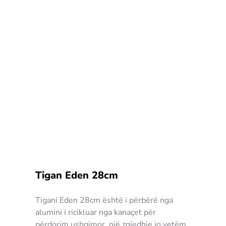
Tigan Eden 28cm
Tigani Eden 28cm është i përbërë nga
alumini i ricikluar nga kanaçet për
përdorim ushqimor, një zgjedhje jo vetëm