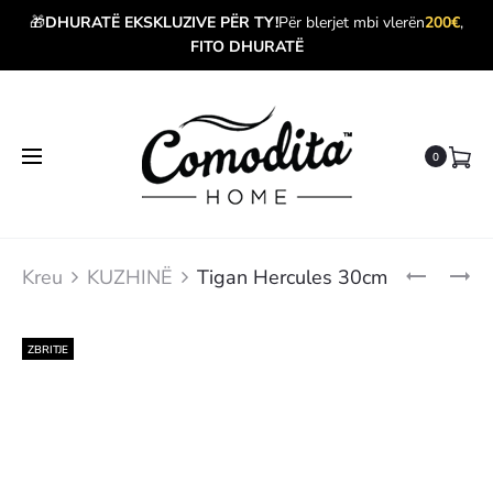
🎁
DHURATË EKSKLUZIVE PËR TY!
Për blerjet mbi vlerën
200€
,
FITO DHURATË
0
Produ
TIGAN
TIGAN
Kreu
KUZHINË
Tigan Hercules 30cm
HERCULE
ROSE
navig
26CM
GOLD
DIAMANT
24CM
ZBRITJE