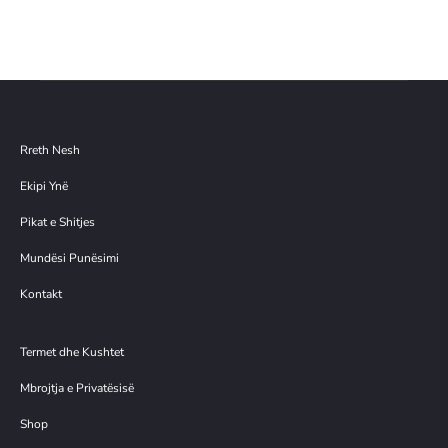
tanishëm
39.00€.
është:
shp
është:
19.00€.
ortë
14.00€.
Rreth Nesh
Ekipi Ynë
Pikat e Shitjes
Mundësi Punësimi
Kontakt
Termet dhe Kushtet
Mbrojtja e Privatësisë
Shop