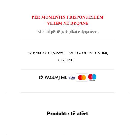
origjinal
i
tanishëm
qe:
PËR MOMENTIN I DISPONUESHËM
VETËM NË DYQANE
është:
42.00€.
Klikoni për të parë pikat e dyqaneve.
26.00€.
SKU:
8003703150555
KATEGORI:
ENË GATIMI
,
KUZHINË
💳 PAGUAJ ME
Produkte të afërt