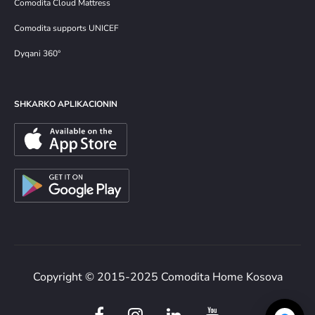
Comodita Cloud Mattress
Comodita supports UNICEF
Dyqani 360°
SHKARKO APLIKACIONIN
Copyright © 2015-2025 Comodita Home Kosova
F
I
L
Y