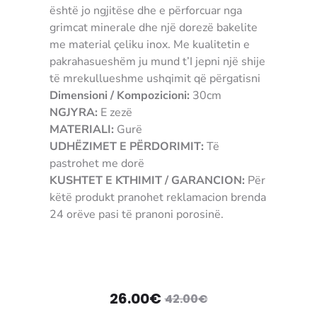
është jo ngjitëse dhe e përforcuar nga
grimcat minerale dhe një dorezë bakelite
me material çeliku inox. Me kualitetin e
pakrahasueshëm ju mund t’I jepni një shije
të mrekullueshme ushqimit që përgatisni
Dimensioni / Kompozicioni:
30cm
NGJYRA:
E zezë
MATERIALI:
Gurë
UDHËZIMET E PËRDORIMIT:
Të
pastrohet me dorë
KUSHTET E KTHIMIT / GARANCION:
Për
këtë produkt pranohet reklamacion brenda
24 orëve pasi të pranoni porosinë.
8003703150555 fertere filtere
Çmimi
Çmimi
26.00
€
42.00
€