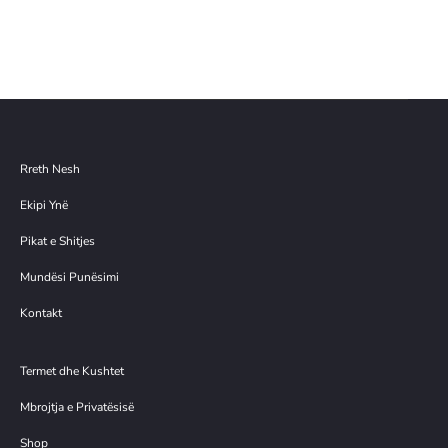
nishëm
149.00€.
tanishëm
është:
është:
26.00€.
74.00€.
Rreth Nesh
Ekipi Ynë
Pikat e Shitjes
Mundësi Punësimi
Kontakt
Termet dhe Kushtet
Mbrojtja e Privatësisë
Shop