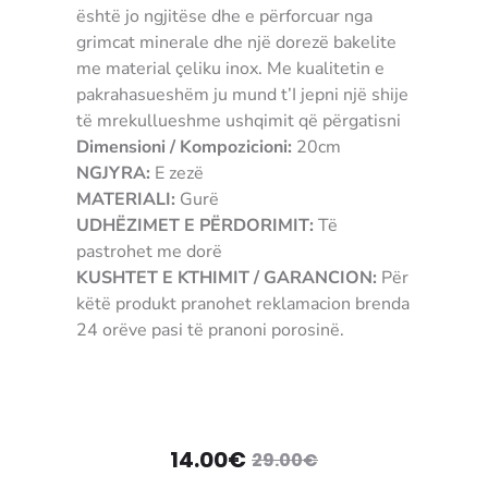
është jo ngjitëse dhe e përforcuar nga
grimcat minerale dhe një dorezë bakelite
me material çeliku inox. Me kualitetin e
pakrahasueshëm ju mund t’I jepni një shije
të mrekullueshme ushqimit që përgatisni
Dimensioni / Kompozicioni:
20cm
NGJYRA:
E zezë
MATERIALI:
Gurë
UDHËZIMET E PËRDORIMIT:
Të
pastrohet me dorë
KUSHTET E KTHIMIT / GARANCION:
Për
këtë produkt pranohet reklamacion brenda
24 orëve pasi të pranoni porosinë.
8003703150500 fertere filtere
Çmimi
Çmimi
14.00
€
29.00
€