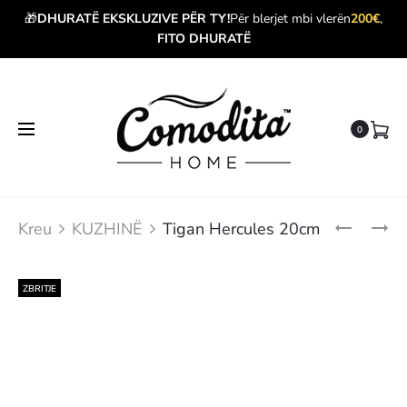
🎁
DHURATË EKSKLUZIVE PËR TY!
Për blerjet mbi vlerën
200€
,
FITO DHURATË
0
Produ
SET
TIGAN
Kreu
KUZHINË
Tigan Hercules 20cm
TIGANËSH
HERCULE
navig
GRANITEC
24CM
ZBRITJE