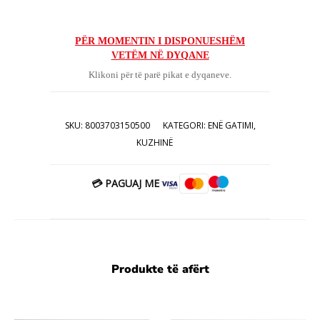
origjinal
i
tanishëm
qe:
PËR MOMENTIN I DISPONUESHËM
VETËM NË DYQANE
është:
29.00€.
Klikoni për të parë pikat e dyqaneve.
14.00€.
SKU:
8003703150500
KATEGORI:
ENË GATIMI
,
KUZHINË
💳 PAGUAJ ME
Produkte të afërt