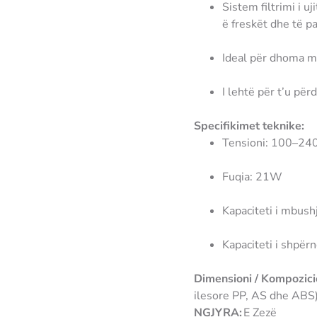
Sistem filtrimi i u
ë freskët dhe të pa
Ideal për dhoma me
I lehtë për t’u për
Specifikimet teknike:
Tensioni: 100–24
Fuqia: 21W
Kapaciteti i mbush
Kapaciteti i shpërn
Dimensioni / Kompozici
ilesore PP, AS dhe ABS
NGJYRA:
E Zezë