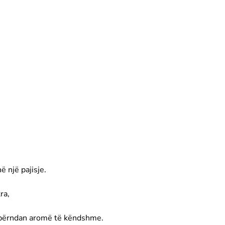
 një pajisje.
ra,
hpërndan aromë të këndshme.