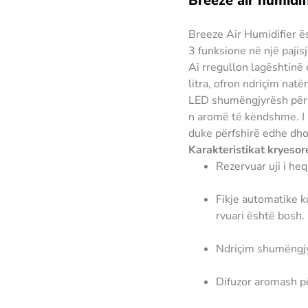
Breeze air humidif
Breeze Air Humidifier ës
3 funksione në një pajisj
Ai rregullon lagështinë e
litra, ofron ndriçim nat
LED shumëngjyrësh për 
n aromë të këndshme. I
duke përfshirë edhe dho
Karakteristikat kryesor
Rezervuar uji i he
Fikje automatike k
rvuari është bosh.
Ndriçim shumëngjyr
Difuzor aromash p