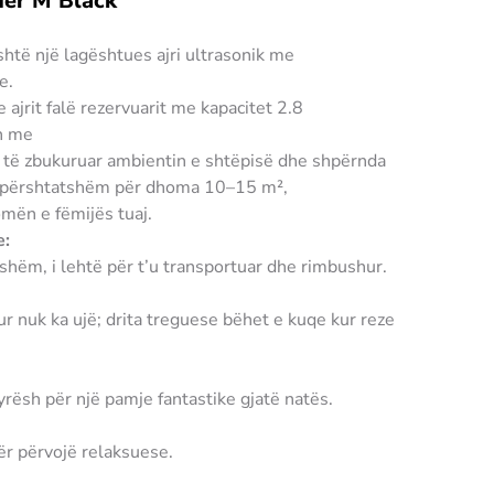
ier M Black
htë një lagështues ajri ultrasonik me
e.
 ajrit falë rezervuarit me kapacitet 2.8
ën me
të zbukuruar ambientin e shtëpisë dhe shpërnda
 përshtatshëm për dhoma 10–15 m²,
mën e fëmijës tuaj.
e:
qshëm, i lehtë për t’u transportuar dhe rimbushur.
ur nuk ka ujë; drita treguese bëhet e kuqe kur reze
ësh për një pamje fantastike gjatë natës.
ër përvojë relaksuese.