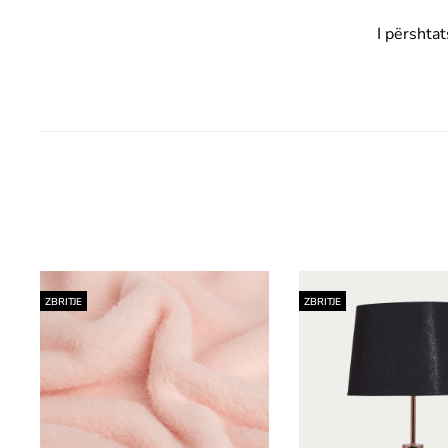
I përshta
ZBRITJE
ZBRITJE