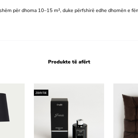
tshëm për dhoma 10–15 m², duke përfshirë edhe dhomën e fëmi
Produkte të afërt
ZBRITJE