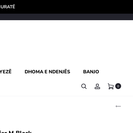
HURATË
YEZË
DHOMA E NDENJËS
BANJO
0
Pro
BREEZ
AIR
navi
HUMIDI
M
WHITE