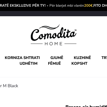
ATË EKSKLUZIVE PËR TY!
•
Për blerjet mbi vlerën
200€
,
FITO D
KORNIZA SHTRATI
GJUMË
KUZHINË
TR
UDHËTIM
FËMIJË
KOPSHT
er M Black