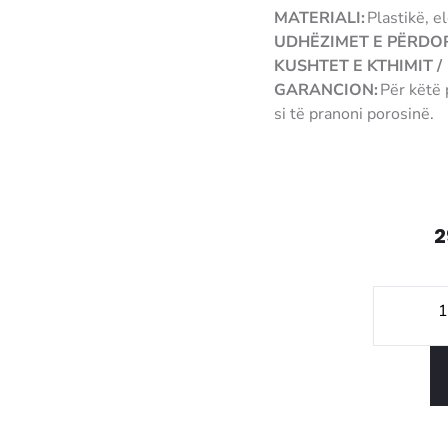
MATERIALI:
Plastikë, e
UDHËZIMET E PËRDOR
KUSHTET E KTHIMIT /
GARANCION:
Për këtë 
si të pranoni porosinë.
3905710930074
2
Sasi
Bree
air
humi
M
Blac