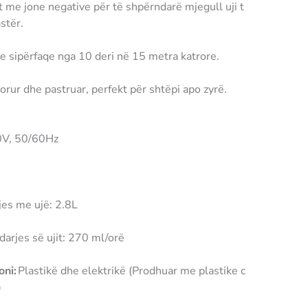
jit me jone negative për të shpërndarë mjegull uji t
stër.
 sipërfaqe nga 10 deri në 15 metra katrore.
dorur dhe pastruar, perfekt për shtëpi apo zyrë.
0V, 50/60Hz
jes me ujë: 2.8L
darjes së ujit: 270 ml/orë
oni:
Plastikë dhe elektrikë (Prodhuar me plastike c
)