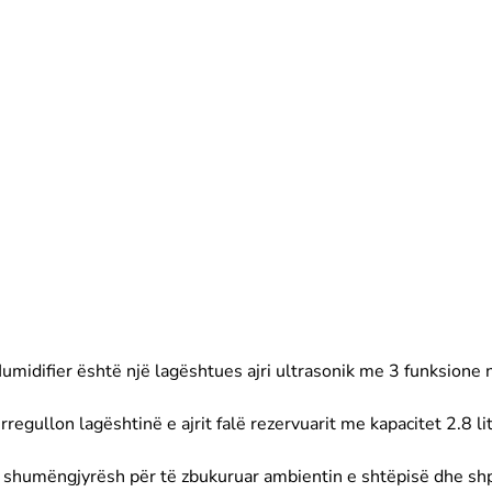
umidifier është një lagështues ajri ultrasonik me 3 funksione në
 rregullon lagështinë e ajrit falë rezervuarit me kapacitet 2.8 lit
 shumëngjyrësh për të zbukuruar ambientin e shtëpisë dhe s