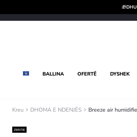
🎁
DHUR
BALLINA
OFERTË
DYSHEK
Kreu
DHOMA E NDENJËS
Breeze air humidifi
ZBRITJE