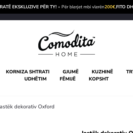
ATË EKSKLUZIVE PËR TY!
•
Për blerjet mbi vlerën
200€
,
FITO D
KORNIZA SHTRATI
GJUMË
KUZHINË
TR
UDHËTIM
FËMIJË
KOPSHT
Jastëk dekorativ Oxford