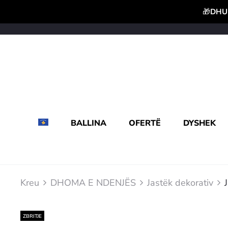
🎁
DHUR
BALLINA
OFERTË
DYSHEK
Kreu
DHOMA E NDENJËS
Jastëk dekorativ
ZBRITJE