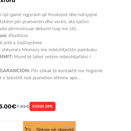
Oxford
in një gamë ngjyrash që freskojnë dhe ndriçojnë
tshëm për pranverën dhe verën, ata sjellin
uke përmirësuar dekorin tuaj me stil.
oni:
45x40cm
 jetë e llojllojshme
i shkumës Memory me mbështjellës pambuku
IMIT:
Mund të lahet vetëm mbështjellësi i
/ GARANCION:
Për shkak të kontaktit me higjienë
t e tekstilit nuk pranohen kthime apo
5.00
€
7.00
€
KURSE 29%
Çmimi
Çmimi
origjinal
i
Shtoje në shportë