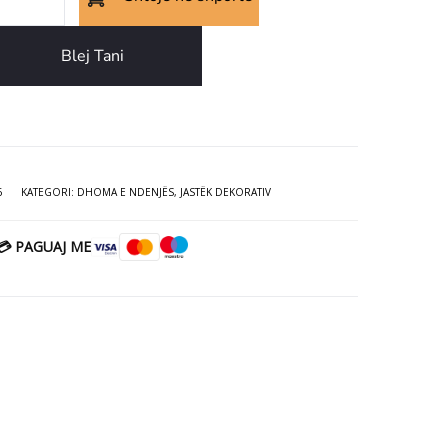
tanishëm
qe:
k
rativ
7.00€.
është:
Blej Tani
rd
5.00€.
6
KATEGORI:
DHOMA E NDENJËS
,
JASTËK DEKORATIV
💳 PAGUAJ ME