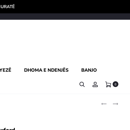
HURATË
YEZË
DHOMA E NDENJËS
BANJO
0
Produc
SHILTE
JASTËK
ME
DEKORATIV
naviga
MBËSHTETËS