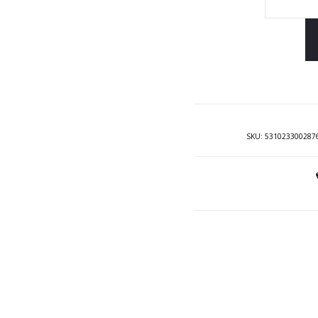
Jastë
deko
Oxfo
SKU:
531023300287