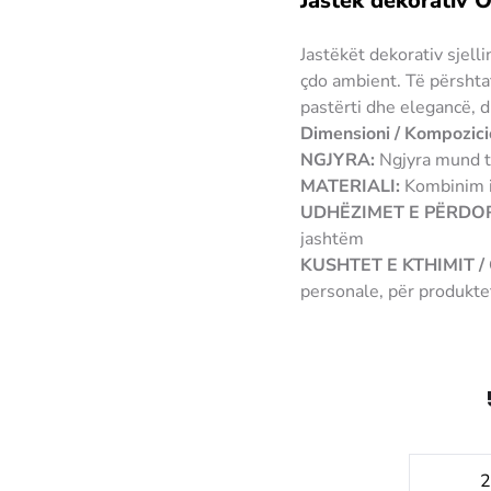
Jastëk dekorativ 
Jastëkët dekorativ sjell
çdo ambient. Të përshta
pastërti dhe elegancë, d
Dimensioni / Kompozici
NGJYRA:
Ngjyra mund të
MATERIALI:
Kombinim 
UDHËZIMET E PËRDOR
jashtëm
KUSHTET E KTHIMIT 
personale, për produkte
reklamacione.
5310233002876
Sasi