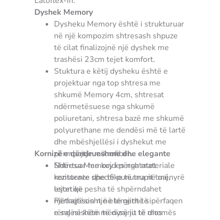
Latoflex-in.
Dyshek Memory
Dysheku Memory është i strukturuar
në një kompozim shtresash shpuze
të cilat finalizojnë një dyshek me
trashësi 23cm tejet komfort.
Stuktura e këtij dysheku është e
projektuar nga top shtresa me
shkumë Memory 4cm, shtresat
ndërmetësuese nga shkumë
poliuretani, shtresa bazë me shkumë
polyurethane me dendësi më të lartë
dhe mbëshjellësi i dyshekut me
Kornizë e qëndrueshme dhe elegante
përmbajtje mikrofibër.
Shtresa Memory i përshtatet
Ndërtuar me kujdes nga materiale
konturave specifike të trupit tuaj,
rezistente dhe të punuara në mënyrë
lejon që pesha të shpërndahet
estetike
njëtrajtësisht në të gjithë sipërfaqen
Përfaqëson një element të
e saj në këtë mënyrë ju të mos
rëndësishëm të dizajnit të dhomës