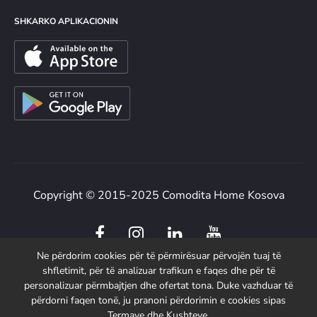
SHKARKO APLIKACIONIN
Copyright © 2015-2025 Comodita Home Kosova
F
I
L
Y
a
n
i
o
Ne përdorim cookies për të përmirësuar përvojën tuaj të
c
s
n
u
shfletimit, për të analizuar trafikun e faqes dhe për të
e
t
k
t
personalizuar përmbajtjen dhe ofertat tona. Duke vazhduar të
b
a
e
u
përdorni faqen tonë, ju pranoni përdorimin e cookies sipas
Termave dhe Kushteve.