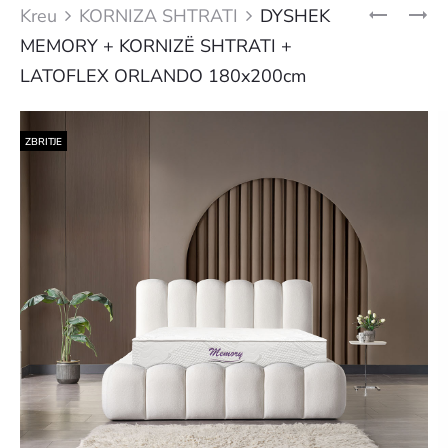
Produ
DYSHEK
DYSHEK
Kreu
KORNIZA SHTRATI
DYSHEK
MEMORY
LAVENDE
navig
MEMORY + KORNIZË SHTRATI +
+
+
KORNIZË
KORNIZË
LATOFLEX ORLANDO 180x200cm
SHTRATI
SHTRATI
+
+
LATOFLEX
LATOFLEX
ORLANDO
ORLANDO
ZBRITJE
160X200C
160X200C