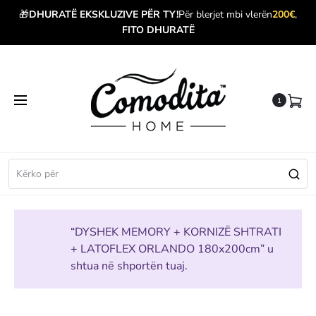
🎁
DHURATË EKSKLUZIVE PËR TY!
Për blerjet mbi vlerën
200€
,
FITO DHURATË
1
“DYSHEK MEMORY + KORNIZË SHTRATI
+ LATOFLEX ORLANDO 180x200cm” u
shtua në shportën tuaj.