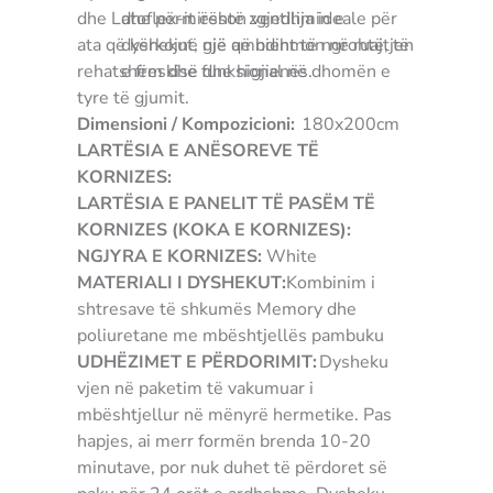
dhe Latoflex-it është zgjedhja ideale për
dhe përmirëson ventilimin e
ata që kërkojnë një ambient të ngrohtë, të
dyshekut, gjë që ndihmon në ruajtjen
rehatshëm dhe funksional në dhomën e
e freskisë dhe higjienës.
tyre të gjumit.
Dimensioni / Kompozicioni:
180x200cm
LARTËSIA E ANËSOREVE TË
KORNIZES:
LARTËSIA E PANELIT TË PASËM TË
KORNIZES (KOKA E KORNIZES):
NGJYRA E KORNIZES:
White
MATERIALI I DYSHEKUT:
Kombinim i
shtresave të shkumës Memory dhe
poliuretane me mbështjellës pambuku
UDHËZIMET E PËRDORIMIT:
Dysheku
vjen në paketim të vakumuar i
mbështjellur në mënyrë hermetike. Pas
hapjes, ai merr formën brenda 10-20
minutave, por nuk duhet të përdoret së