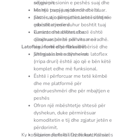
ndjeni presionin e peshës suaj dhe
së gjumit.
kështu trupi juaj të ndihet i liruar.
Me një pamje moderne dhe të
Shtresat ndërmjetësuese i ofrojnë
pastër, ajo përputhet lehtësisht me
mbështetjen e duhur boshtit tuaj
çdo stil arredimi
kurrizor dhe shtresa bazë është
Garanton stabilitet dhe
dizajnuar për të ndihmuar në
qëndrueshmëri për vite me radhë.
Latoflex i fortë dhe fleksibël
sigurimin e qëndrueshmërisë dhe
jetëgjatësinë e dyshekut.
Shtresa e brendshme me latoflex
(rripa druri) është ajo që e bën këtë
komplet edhe më funksional.
Është i përforcuar me tetë këmbë
dhe me platformë për
qëndrueshmëri dhe për mbajtjen e
peshës
Ofron një mbështetje shtesë për
dyshekun, duke përmirësuar
komoditetin e tij dhe zgjatur jetën e
përdorimit.
Ky kombinim perfekt i Dyshekut, Kornizës
Siguron fleksibilitet të kontrolluar