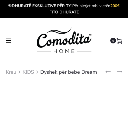
🎁
DHURATË EKSKLUZIVE PËR TY!
Për blerjet mbi vlerën
200€
,
FITO DHURATË
0
Produ
DYSHEK
DYSHEK
Kreu
KIDS
Dyshek për bebe Dream
SOFT
PËR
navig
60X120CM
BEBE
TOY