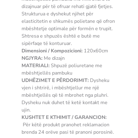
dizajnuar për të ofruar rehati gjatë fjetjes.
Strukturua e dyshekut njihet për
elasticitetin e shkumës polietane që ofron
mbështetje optimale për formën e trupit.
Shtresa e shpuzës është e butë me
sipërfaqe të konturuar.
Dimensioni / Kompozicioni:
120x60cm
NGJYRA:
Me dizajn
MATERIALI:
Shpuzë poliuretane me
mbështjellës pambuku
UDHËZIMET E PËRDORIMIT:
Dysheku
vjen i shtrirë, i mbështjellur me një
mbështjellës që të mbrohet nga pluhri.
Dysheku nuk duhet të ketë kontakt me
ujin.
KUSHTET E KTHIMIT / GARANCION:
Për këtë produkt pranohet reklamacion
brenda 24 orëve pasi të pranoni porosinë.