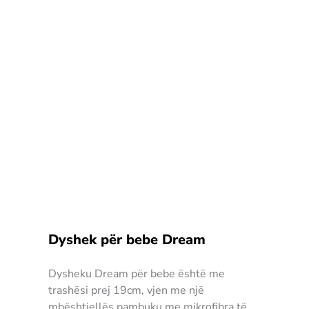
Dyshek për bebe Dream
Dysheku Dream për bebe është me
trashësi prej 19cm, vjen me një
mbështjellës pambuku me mikrofibra të