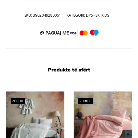
SKU:
3902049280061
KATEGORI:
DYSHEK
,
KIDS
💳 PAGUAJ ME
Produkte të afërt
ZBRITJE
ZBRITJE