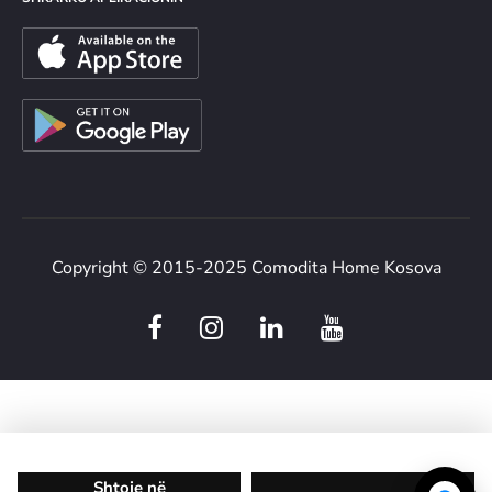
Copyright © 2015-2025 Comodita Home Kosova
F
I
L
Y
a
n
i
o
c
s
n
u
e
t
k
t
b
a
e
u
o
g
d
b
o
r
i
e
Shtoje në