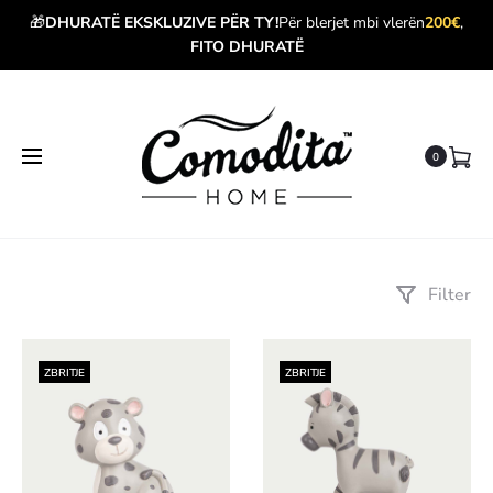
🎁
DHURATË EKSKLUZIVE PËR TY!
Për blerjet mbi vlerën
200€
,
FITO DHURATË
0
Filter
ZBRITJE
ZBRITJE