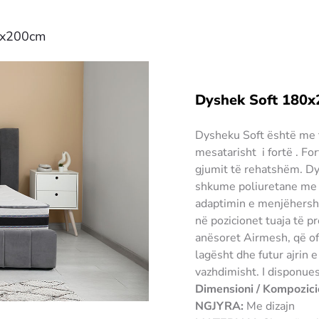
0x200cm
Dyshek Soft 180
Dysheku Soft është me t
mesatarisht i fortë . Fo
gjumit të rehatshëm. Dy
shkume poliuretane me 
adaptimin e menjëhershë
në pozicionet tuaja të p
anësoret Airmesh, që ofr
lagësht dhe futur ajrin e
vazhdimisht. I disponu
Dimensioni / Kompozici
NGJYRA:
Me dizajn