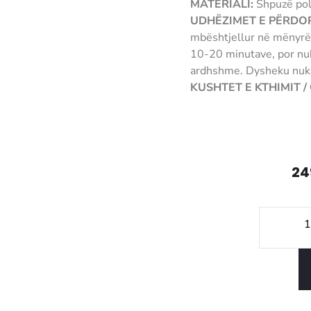
MATERIALI:
Shpuzë pol
UDHËZIMET E PËRDOR
mbështjellur në mënyrë 
10-20 minutave, por nuk
ardhshme. Dysheku nuk d
KUSHTET E KTHIMIT 
5310233009691
24