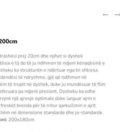
x200cm
rashësi prej 20cm dhe njihet si dyshek
rtësia e tij do të ju ndihmon të ndjeni kënaqësinë e
sheku ka strukturën e ndërtuar nga tri shtresa
dendësi të ndryshme, gjë që ndihmon në
m të trupit në dyshek, duke ju mundësuar të flini
referuara pa ndjerë presiont. Dysheku ka edhe
ojnë një ajrosje optimale duke larguar ajrin e
 freskët brenda për të rritur qarkullimin e ajrit
eshëm në dimensione standarde dhe jo-standarde.
oni:
200x180cm