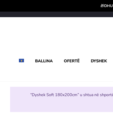
🎁
DHUR
BALLINA
OFERTË
DYSHEK
“Dyshek Soft 180x200cm” u shtua në shportë