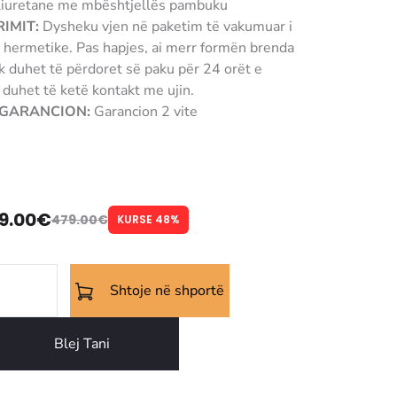
iuretane me mbështjellës pambuku
IMIT:
Dysheku vjen në paketim të vakumuar i
hermetike. Pas hapjes, ai merr formën brenda
 duhet të përdoret së paku për 24 orët e
uhet të ketë kontakt me ujin.
/ GARANCION:
Garancion 2 vite
9.00
€
479.00
€
KURSE 48%
Shtoje në shportë
Blej Tani