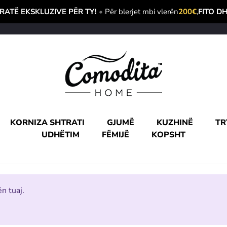
ATË EKSKLUZIVE PËR TY!
•
Për blerjet mbi vlerën
200€
,
FITO D
KORNIZA SHTRATI
GJUMË
KUZHINË
TR
UDHËTIM
FËMIJË
KOPSHT
n tuaj.