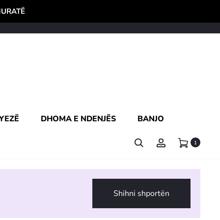
HURATË
YEZË
DHOMA E NDENJËS
BANJO
1
Shihni shportën