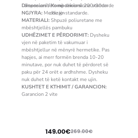
Dimensioni / Kompozicioni:
disponueshëm në dimensione standarde
200x90cm
NGJYRA:
Me dizajn
dhe jo-standarde.
MATERIALI:
Shpuzë poliuretane me
mbështjellës pambuku
UDHËZIMET E PËRDORIMIT:
Dysheku
vjen në paketim të vakumuar i
mbështjellur në mënyrë hermetike. Pas
hapjes, ai merr formën brenda 10-20
minutave, por nuk duhet të përdoret së
paku për 24 orët e ardhshme. Dysheku
nuk duhet të ketë kontakt me ujin.
KUSHTET E KTHIMIT / GARANCION:
Garancion 2 vite
5310233009707
149.00
€
269.00
€