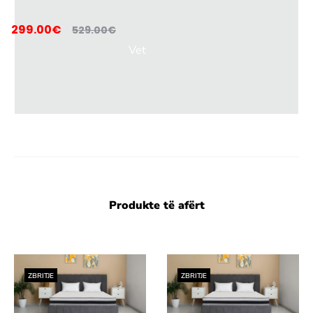
299.00
€
529.00
€
Vet
ëm
me
por
osi!
Produkte të afërt
ZBRITJE
ZBRITJE