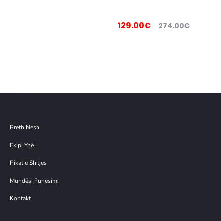
Sht
oje
129.00
€
274.00
€
në
shp
ortë
Rreth Nesh
Ekipi Ynë
Pikat e Shitjes
Mundësi Punësimi
Kontakt