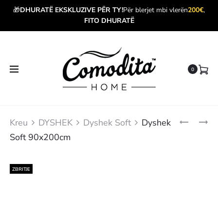
🎁
DHURATË EKSKLUZIVE PËR TY!
Për blerjet mbi vlerën
200€
,
FITO DHURATË
0
Kreu
DYSHEK
Dyshek Soft
Dyshek
Soft 90x200cm
ZBRITJE