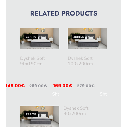
RELATED PRODUCTS
ZBRITJE
ZBRITJE
ZBRITJ
Dyshek Soft
Dyshek Soft
90x190cm
100x200cm
149.00
€
169.00
€
269.00
€
279.00
€
Sht
Sht
oje
oje
Dyshek Soft
në
në
90x200cm
ZBRITJE
shp
shp