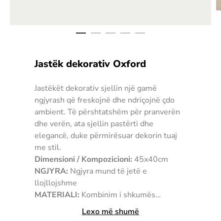
Jastëk dekorativ Oxford
Jastëkët dekorativ sjellin një gamë
ngjyrash që freskojnë dhe ndriçojnë çdo
ambient. Të përshtatshëm për pranverën
dhe verën, ata sjellin pastërti dhe
elegancë, duke përmirësuar dekorin tuaj
me stil.
Dimensioni / Kompozicioni:
45x40cm
NGJYRA:
Ngjyra mund të jetë e
llojllojshme
MATERIALI:
Kombinim i shkumës
Memory me mbështjellës pambuku
Lexo më shumë
UDHËZIMET E PËRDORIMIT:
Mund të