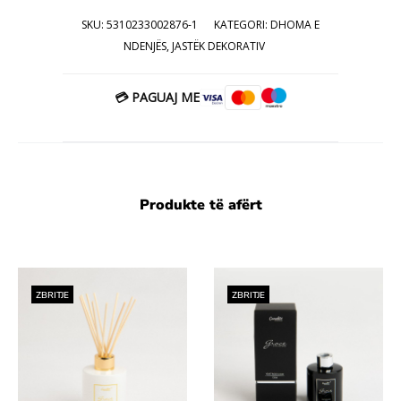
SKU:
5310233002876-1
KATEGORI:
DHOMA E
NDENJËS
,
JASTËK DEKORATIV
💳 PAGUAJ ME
Produkte të afërt
ZBRITJE
ZBRITJE