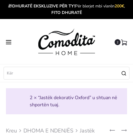
🎁
DHURATË EKSKLUZIVE PËR TY!
Për blerjet mbi vlerën
200€
,
FITO DHURATË
2
2 × “Jastëk dekorativ Oxford” u shtuan në
shportën tuaj.
Produ
JASTËK
ORË
Kreu
DHOMA E NDENJËS
Jastëk