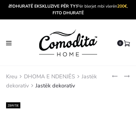
🎁
DHURATË EKSKLUZIVE PËR TY!
Për blerjet mbi vlerën
200€
,
FITO DHURATË
0
Produ
JASTËK
AROMATI
Kreu
DHOMA E NDENJËS
Jastëk
DEKORATI
DYLLI
navig
dekorativ
Jastëk dekorativ
OXFORD
ZBRITJE