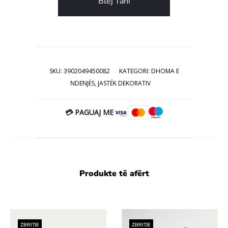
Blej Tani
SKU:
3902049450082
KATEGORI:
DHOMA E
NDENJËS
,
JASTËK DEKORATIV
💳 PAGUAJ ME
Produkte të afërt
ZBRITJE
ZBRITJE