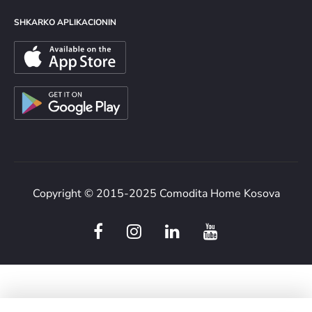
SHKARKO APLIKACIONIN
Copyright © 2015-2025 Comodita Home Kosova
F
I
L
Y
a
n
i
o
c
s
n
u
e
t
k
t
b
a
e
u