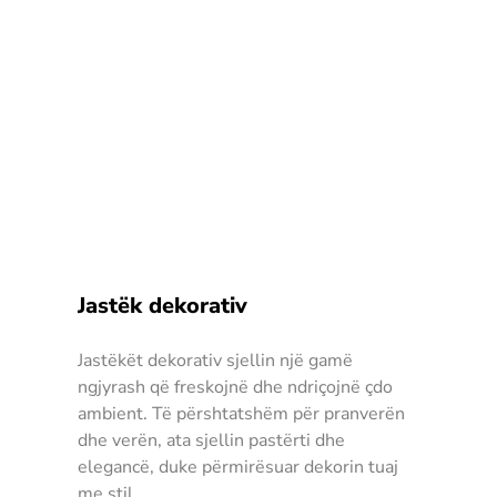
Jastëk dekorativ
Jastëkët dekorativ sjellin një gamë
ngjyrash që freskojnë dhe ndriçojnë çdo
ambient. Të përshtatshëm për pranverën
dhe verën, ata sjellin pastërti dhe
elegancë, duke përmirësuar dekorin tuaj
me stil.