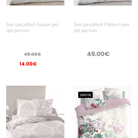
Lex
Lex
oni
oni
Set çarçafësh Susan për
Set çarçafësh Pattern për
më
më
një person
një person
tep
tep
ër
ër
Çmimi
49.00
€
49.00
€
rigjinal
Çmimi
14.00
€
qe:
i
49.00€.
nishëm
është:
ZBRITJE
14.00€.