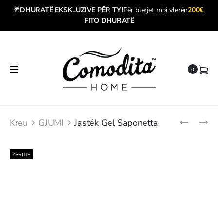
🎁
DHURATË EKSKLUZIVE PËR TY!
Për blerjet mbi vlerën
200€
,
FITO DHURATË
0
Produ
MBISHTRE
JASTËK
Kreu
GJUMI
Jastëk Gel Saponetta
SILVER
FRESH
navig
PLUS
AIR
ZBRITJE