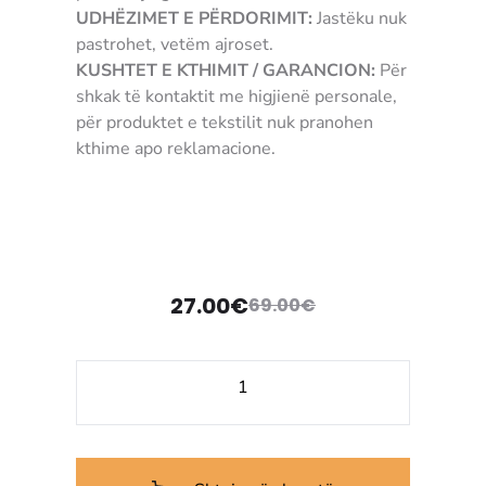
UDHËZIMET E PËRDORIMIT:
Jastëku nuk
pastrohet, vetëm ajroset.
KUSHTET E KTHIMIT / GARANCION:
Për
shkak të kontaktit me higjienë personale,
për produktet e tekstilit nuk pranohen
kthime apo reklamacione.
3907489190024 jastyk jastek jostyk
jostak
27.00
€
69.00
€
Çmimi
Çmimi
origjinal
i
Sasi
tanishëm
qe:
Jastëk
Gel
69.00€.
është:
Saponetta