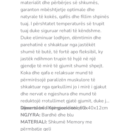
materialit dhe përbërjes së shkumës,
garanton mbështjetje optimale dhe
natyrale të kokës, qafës dhe fillim shpinës
tuaj. I përshtatet temperaturës së trupit
tuaj duke siguruar rehati të këndshme.
Duke eliminuar lodhjen, dëmtimin dhe
parehatinë e shkaktuar nga jastëkët
shumë të butë, të fortë apo fleksibil, ky
jastëk ndihmon trupin të hyjë në një
gjendje të mirë të gjumit shumë shpejt.
Koka dhe qafa e relaksuar mund të
përmirësojë paralizën muskulore të
shkaktuar nga qarkullimi jo i mirë i gjakut
dhe nervat e ngjeshura dhe mund të
reduktojë rrotullimet gjatë gjumit, duke ju
lejuar të bëni një gjumë të qetë.
Dimensioni / Kompozicioni:
60x40x12cm
NGJYRA:
Bardhë dhe blu
MATERIALI:
Shkumë Memory me
përmbatje geli