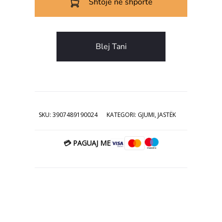
Shtoje në shportë
27.00€.
Blej Tani
SKU:
3907489190024
KATEGORI:
GJUMI
,
JASTËK
💳 PAGUAJ ME