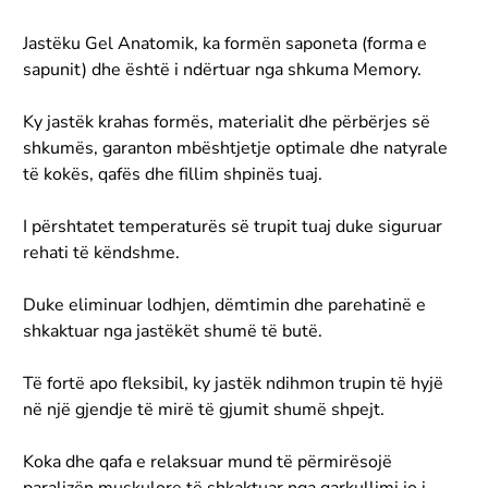
Jastëku Gel Anatomik, ka formën saponeta (forma e
sapunit) dhe është i ndërtuar nga shkuma Memory.
Ky jastëk krahas formës, materialit dhe përbërjes së
shkumës, garanton mbështjetje optimale dhe natyrale
të kokës, qafës dhe fillim shpinës tuaj.
I përshtatet temperaturës së trupit tuaj duke siguruar
rehati të këndshme.
Duke eliminuar lodhjen, dëmtimin dhe parehatinë e
shkaktuar nga jastëkët shumë të butë.
Të fortë apo fleksibil, ky jastëk ndihmon trupin të hyjë
në një gjendje të mirë të gjumit shumë shpejt.
Koka dhe qafa e relaksuar mund të përmirësojë
paralizën muskulore të shkaktuar nga qarkullimi jo i