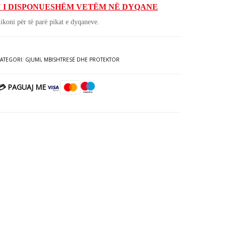
 I DISPONUESHËM VETËM NË DYQANE
ikoni për të parë pikat e dyqaneve.
KATEGORI:
GJUMI
,
MBISHTRESË DHE PROTEKTOR
💳 PAGUAJ ME