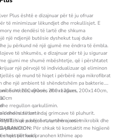
 Plus
er Plus është e dizajnuar për të ju ofruar
r të minimizuar lëkundjet dhe rrokullisjet. E
mory me dendësi të lartë dhe shkuma
jë një ndjenjë butësie dyshekut tuaj duke
dhe ju përkund në një gjumë me ëndrra të ëmbla.
llojeve të shkumës, e dizajnuar për të ju siguruar
hme gjumi me shumë mbështetje, që i përshtatet
krijuar një përvojë të individualizuar që eliminon
tjellës që mund të hiqet i përbërë nga mikrofibrat
jen dhe një ambient të shëndetshëm pa bakterie.
oni:
ë mbështetës, ajrosës dhe reagues.
5cm/ 200x90cm, 200x120cm, 200x140cm,
180cm
a.
 dhe rregullon qarkullimin.
ri
k dhe rezistent ndaj grimcave të pluhurit.
dendësi të lartë
IMIT:
shtjellës që e bëjnë natyrshëm anti-mikrobik dhe
Nuk pastrohet, vetëm ajroset
të pluhurit.
/ GARANCION:
Për shkak të kontaktit me higjienë
t e tekstilit nuk pranohen kthime apo
rëshqet përfundi.