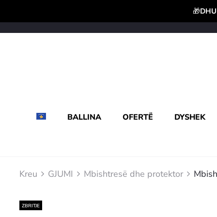
🎁
DHUR
BALLINA
OFERTË
DYSHEK
Kreu
GJUMI
Mbishtresë dhe protektor
Mbish
ZBRITJE