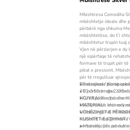
Mbishtresë Silver
Mbishtresa Comodita Silv
mbështetje ideale dhe pë
përbërë nga shkuma Me
mbështetëse, do t’i shto
mbështetur trupin tuaj 
Vjen në përzierjen e dy 
një sipërfaqe të rehats
formave të trupit për të 
pikat e presionit. Mbësh
për të rregulluar ajros
•
Dimensioni / Kompozici
E dizajnuar për të qen
•
200x160cm dhe 200x
E përbërë nga 2 shtres
•
NGJYRA:
Liron pikat e presionit
Bardhë dhe Hi
•
MATERIALI:
Natyrshëm anti-mikrobi
Memory me 
•
UDHËZIMET E PËRDOR
Fibra argjendi në mbë
rezistent ndaj grimcave 
KUSHTET E KTHIMIT 
•
personale, për produkte
Mbështjellës që nuk r