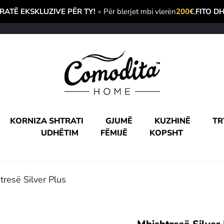
ATË EKSKLUZIVE PËR TY!
•
Për blerjet mbi vlerën
200€
,
FITO D
KORNIZA SHTRATI
GJUMË
KUZHINË
TR
UDHËTIM
FËMIJË
KOPSHT
tresë Silver Plus