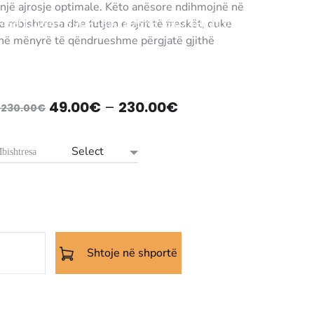
jë ajrosje optimale. Këto anësore ndihmojnë në
a mbishtresa dhe futjen e ajrit të freskët, duke
7489110565 3907489110572 3907489110589
it në mënyrë të qëndrueshme përgjatë gjithë
t në temperaturën e duhur.
Çmimi
Çmimi
49.00
€
–
230.00
€
–
230.00
€
origjinal
i
bishtresa
qe:
tanishëm
99.00€
është:
–
49.00€
230.00€.
–
Shtoje në shportë
htresë
230.00€.
er