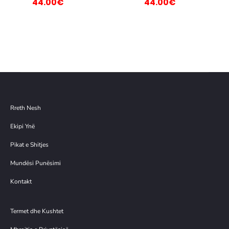
rigjinal
origjinal
Çmimi
Çmimi
44.00
€
44.00
€
qe:
qe:
i
i
69.00€.
69.00€.
nishëm
tanishëm
është:
është:
4.00€.
44.00€.
Rreth Nesh
Ekipi Ynë
Pikat e Shitjes
Mundësi Punësimi
Kontakt
Termet dhe Kushtet