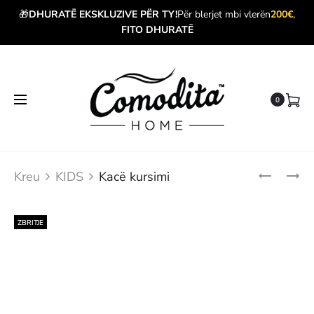
🎁
DHURATË EKSKLUZIVE PËR TY!
Për blerjet mbi vlerën
200€
,
FITO DHURATË
0
Produ
KACË
SET
Kreu
KIDS
Kacë kursimi
KURSIMI
ÇARÇAFË
navig
PËR
FËMIJË
BABYCLO
ZBRITJE
BROWN