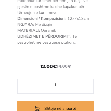
mbledhur kursimet për fëmijën tuaj. Në
pjesën e poshtme ka dhe kapakun për
tërheqjen e kursimeve.
Dimensioni / Kompozicioni:
12x7x13cm
NGJYRA:
Me dizajn
MATERIALI:
Qeramik
UDHËZIMET E PËRDORIMIT:
Të
pastrohet me pastruese pluhuri
KUSHTET E KTHIMIT / GARANCION:
Për
këtë produkt pranohet reklamacion brenda
24 orëve pasi të pranoni porosinë.
12.00
€
3907489350848
14.00
€
Çmimi
Çmimi
origjinal
i
Sasi
tanishëm
qe:
Kacë
kursimi
14.00€.
është:
Shtoje në shportë
12.00€.