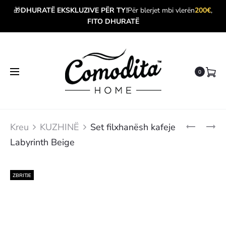
🎁
DHURATË EKSKLUZIVE PËR TY!
Për blerjet mbi vlerën
200€
,
FITO DHURATË
0
Produ
SET
SET
Kreu
KUZHINË
Set filxhanësh kafeje
FILXHANË
FILXHANË
navig
Labyrinth Beige
KAFEJE
KAFEJE
LABYRINT
SOLID
BLUE
ZBRITJE