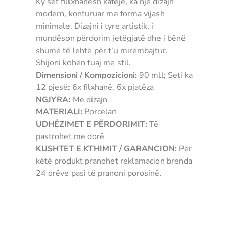
Ky set fillxhanësh kafeje, ka një dizajn
modern, konturuar me forma vijash
minimale. Dizajni i tyre artistik, i
mundëson përdorim jetëgjatë dhe i bënë
shumë të lehtë për t’u mirëmbajtur.
Shijoni kohën tuaj me stil.
Dimensioni / Kompozicioni:
90 mll; Seti ka
12 pjesë: 6x filxhanë, 6x pjatëza
NGJYRA:
Me dizajn
MATERIALI:
Porcelan
UDHËZIMET E PËRDORIMIT:
Të
pastrohet me dorë
KUSHTET E KTHIMIT / GARANCION:
Për
këtë produkt pranohet reklamacion brenda
24 orëve pasi të pranoni porosinë.
3907489381951