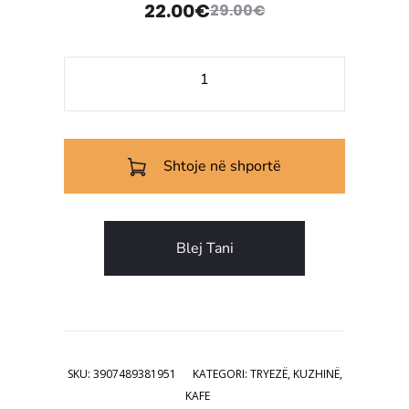
22.00
€
29.00
€
Çmimi
Çmimi
origjinal
i
Sasi
tanishëm
qe:
Set
filxhanësh
29.00€.
është:
kafeje
Shtoje në shportë
22.00€.
Labyrinth
Beige
Blej Tani
SKU:
3907489381951
KATEGORI:
TRYEZË
,
KUZHINË
,
KAFE