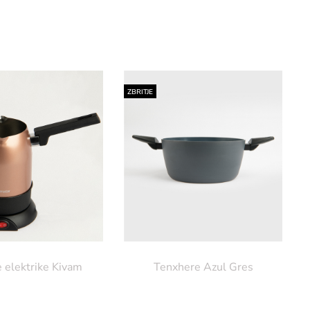
ZBRITJE
 elektrike Kivam
Tenxhere Azul Gres