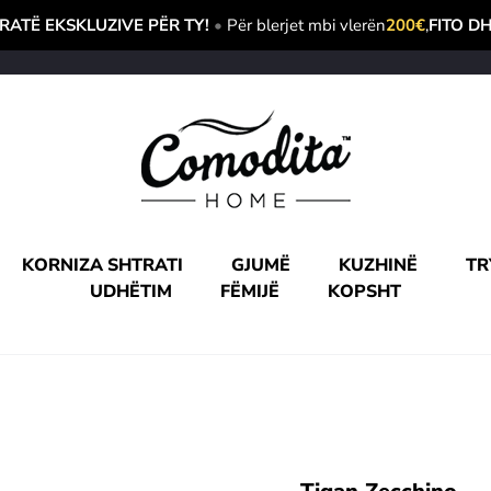
ATË EKSKLUZIVE PËR TY!
•
Për blerjet mbi vlerën
200€
,
FITO D
KORNIZA SHTRATI
GJUMË
KUZHINË
TR
UDHËTIM
FËMIJË
KOPSHT