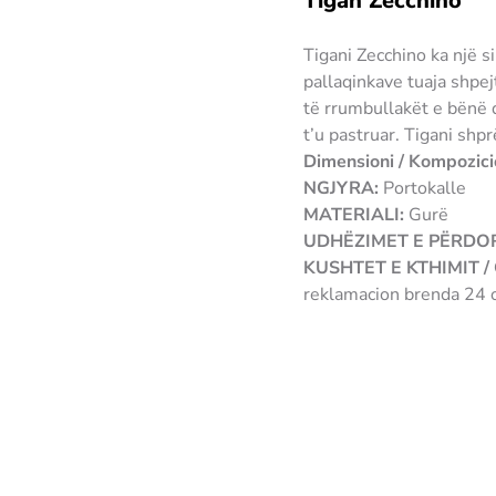
Tigan Zecchino
Tigani Zecchino ka një s
pallaqinkave tuaja shpe
të rrumbullakët e bënë q
t’u pastruar. Tigani shp
Dimensioni / Kompozici
NGJYRA:
Portokalle
MATERIALI:
Gurë
UDHËZIMET E PËRDOR
KUSHTET E KTHIMIT 
reklamacion brenda 24 o
8003703126932 fertere
Çm