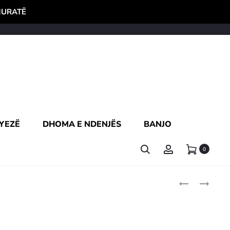
HURATË
YEZË
DHOMA E NDENJËS
BANJO
0
Produc
FAST
TIGAN
HAND
HERCULES
naviga
BLENDER
22CM