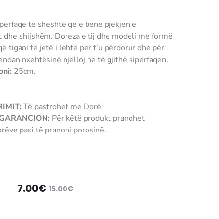
ipërfaqe të sheshtë që e bënë pjekjen e
jt dhe shijshëm. Doreza e tij dhe modeli me formë
ë tigani të jetë i lehtë për t’u përdorur dhe për
rëndan nxehtësinë njëlloj në të gjithë sipërfaqen.
oni:
25cm.
IMIT:
Të pastrohet me Dorë
/ GARANCION:
Për këtë produkt pranohet
rëve pasi të pranoni porosinë.
 filtere
imi
Çmimi
7.00
€
15.00
€
origjinal
i