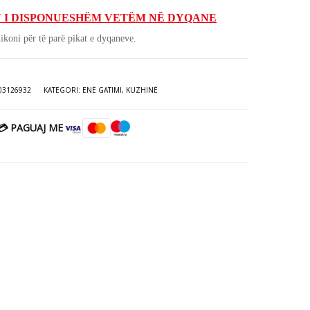
shëm
qe:
 I DISPONUESHËM VETËM NË DYQANE
htë:
15.00€.
ikoni për të parë pikat e dyqaneve.
00€.
03126932
KATEGORI:
ENË GATIMI
,
KUZHINË
💳 PAGUAJ ME