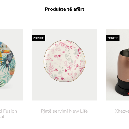
Produkte të afërt
ZBRITJE
ZBRITJE
ti Fusion
Pjatë servimi New Life
Xhezve
al