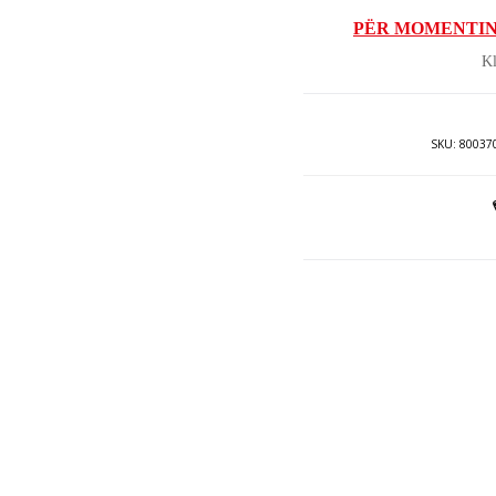
tani
PËR MOMENTIN
ës
Kl
7.
SKU:
80037