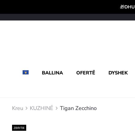
🎁
DHUR
BALLINA
OFERTË
DYSHEK
Kreu
KUZHINË
Tigan Zecchino
ZBRITJE