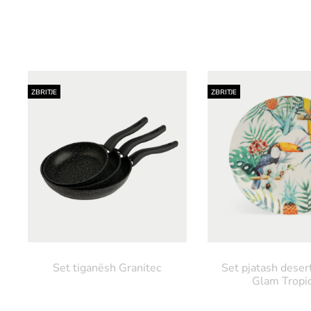
ZBRITJE
ZBRITJE
Set tiganësh Granitec
Set pjatash deser
Glam Tropic