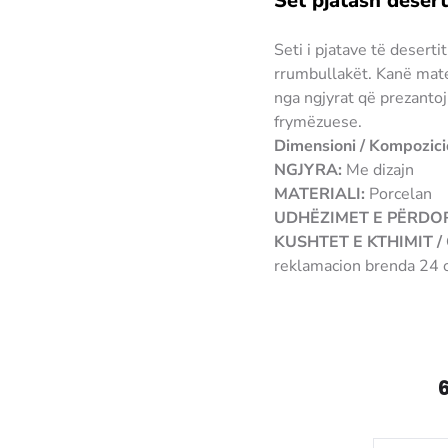
Set pjatash deser
Seti i pjatave të desert
rrumbullakët. Kanë mater
nga ngjyrat që prezantoj
frymëzuese.
Dimensioni / Kompozici
NGJYRA:
Me dizajn
MATERIALI:
Porcelan
UDHËZIMET E PËRDOR
KUSHTET E KTHIMIT 
reklamacion brenda 24 o
3907489130358 pijata 