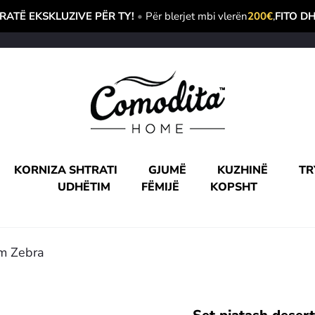
ATË EKSKLUZIVE PËR TY!
•
Për blerjet mbi vlerën
200€
,
FITO D
KORNIZA SHTRATI
GJUMË
KUZHINË
TR
UDHËTIM
FËMIJË
KOPSHT
am Zebra