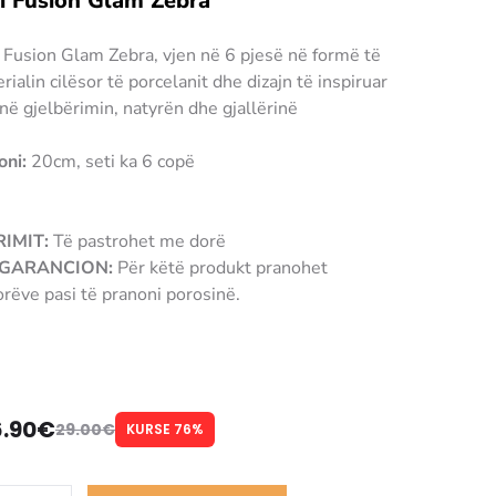
ti Fusion Glam Zebra
it Fusion Glam Zebra, vjen në 6 pjesë në formë të
ialin cilësor të porcelanit dhe dizajn të inspiruar
në gjelbërimin, natyrën dhe gjallërinë
oni:
20cm, seti ka 6 copë
IMIT:
Të pastrohet me dorë
/ GARANCION:
Për këtë produkt pranohet
rëve pasi të pranoni porosinë.
tanir sahon
6.90
€
29.00
€
KURSE 76%
Çmimi
Çmimi
origjinal
i