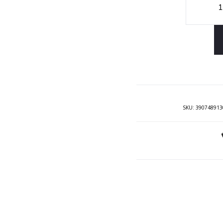
Sasi
Set
pjata
deser
Fusi
Gla
Zebr
SKU:
390748913