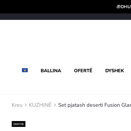
🎁
DHUR
BALLINA
OFERTË
DYSHEK
Kreu
KUZHINË
Set pjatash deserti Fusion Gl
ZBRITJE