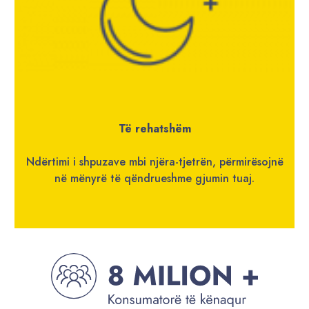
Të rehatshëm
Ndërtimi i shpuzave mbi njëra-tjetrën, përmirësojnë
në mënyrë të qëndrueshme gjumin tuaj.