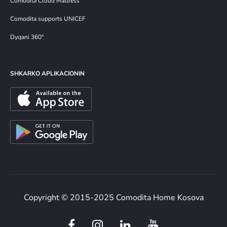
Comodita Cloud Mattress
Comodita supports UNICEF
Dyqani 360°
SHKARKO APLIKACIONIN
Copyright © 2015-2025 Comodita Home Kosova
F
I
L
Y