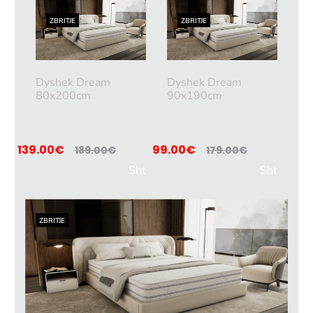
ZBRITJE
ZBRITJE
Dyshek Dream
Dyshek Dream
80x200cm
90x190cm
139.00
€
99.00
€
189.00
€
179.00
€
Sht
Sht
oje
oje
në
në
ZBRITJE
shp
shp
ortë
ortë