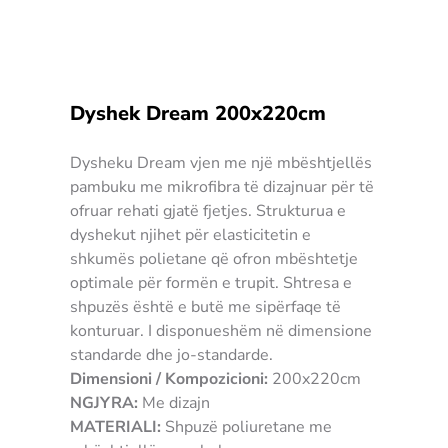
Dyshek Dream 200x220cm
Dysheku Dream vjen me një mbështjellës
pambuku me mikrofibra të dizajnuar për të
ofruar rehati gjatë fjetjes. Strukturua e
dyshekut njihet për elasticitetin e
shkumës polietane që ofron mbështetje
optimale për formën e trupit. Shtresa e
shpuzës është e butë me sipërfaqe të
konturuar. I disponueshëm në dimensione
standarde dhe jo-standarde.
Dimensioni / Kompozicioni:
200x220cm
NGJYRA:
Me dizajn
MATERIALI:
Shpuzë poliuretane me