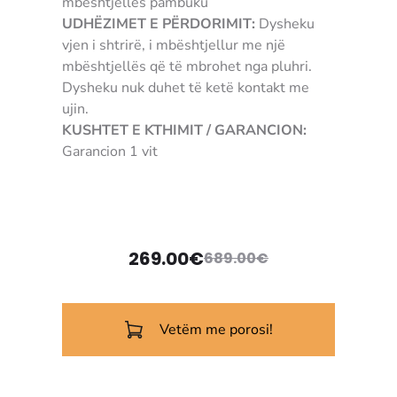
mbështjellës pambuku
UDHËZIMET E PËRDORIMIT:
Dysheku
vjen i shtrirë, i mbështjellur me një
mbështjellës që të mbrohet nga pluhri.
Dysheku nuk duhet të ketë kontakt me
ujin.
KUSHTET E KTHIMIT / GARANCION:
Garancion 1 vit
5091051
269.00
€
689.00
€
Vetëm me porosi!