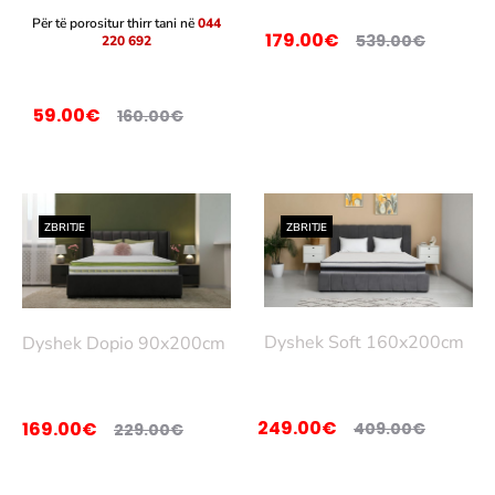
tep
Për të porositur thirr tani në
044
179.00
€
539.00
€
220 692
ër
Sht
oje
59.00
€
160.00
€
në
shp
ortë
ZBRITJE
ZBRITJE
Dyshek Soft 160x200cm
Dyshek Dopio 90x200cm
249.00
€
169.00
€
409.00
€
229.00
€
Sht
Sht
oje
oje