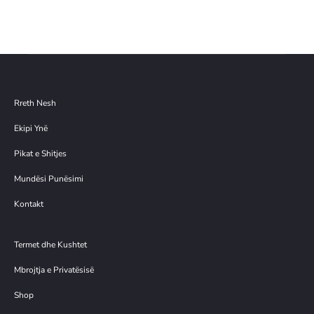
në
në
shp
shp
ortë
ortë
Rreth Nesh
Ekipi Ynë
Pikat e Shitjes
Mundësi Punësimi
Kontakt
Termet dhe Kushtet
Mbrojtja e Privatësisë
Shop