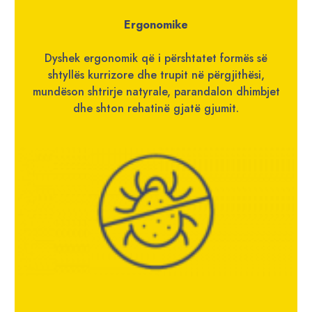
Ergonomike
Dyshek ergonomik që i përshtatet formës së
shtyllës kurrizore dhe trupit në përgjithësi,
mundëson shtrirje natyrale, parandalon dhimbjet
dhe shton rehatinë gjatë gjumit.