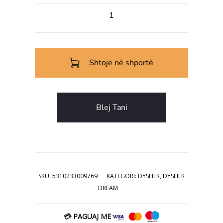
Shtoje në shportë
Blej Tani
SKU:
5310233009769
KATEGORI:
DYSHEK
,
DYSHEK
DREAM
💳 PAGUAJ ME