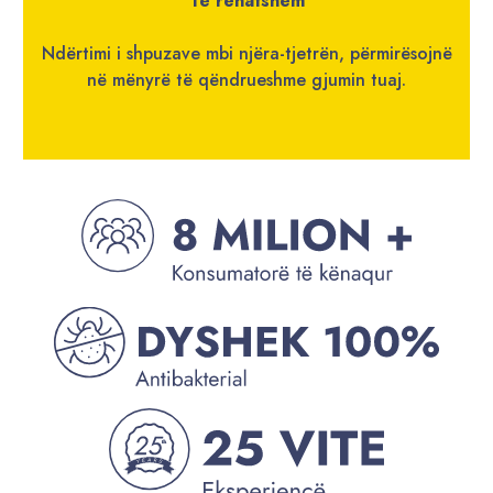
Të rehatshëm
Ndërtimi i shpuzave mbi njëra-tjetrën, përmirësojnë
në mënyrë të qëndrueshme gjumin tuaj.