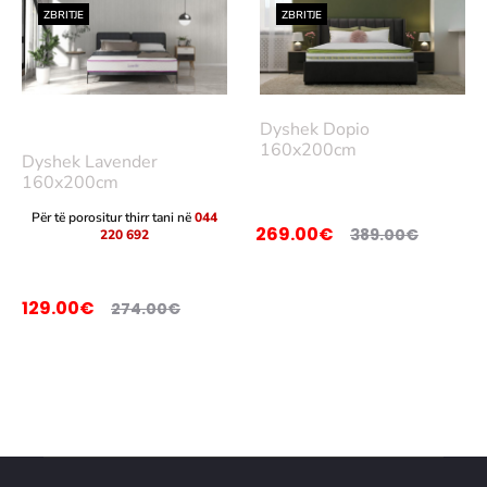
në
në
ZBRITJE
ZBRITJE
shp
shp
ortë
ortë
Lex
Dyshek Dopio
oni
160x200cm
Dyshek Lavender
më
160x200cm
tep
Për të porositur thirr tani në
044
269.00
€
389.00
€
220 692
ër
Sht
oje
129.00
€
274.00
€
në
shp
ortë