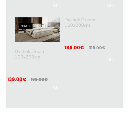
Sht
Sht
oje
oje
Dyshek Dream
në
në
160x200cm
ZBRITJE
shp
shp
ortë
ortë
189.00
€
319.00
€
Dyshek Dream
100x200cm
Sht
oje
në
139.00
€
189.00
€
shp
Sht
ortë
oje
në
shp
ortë