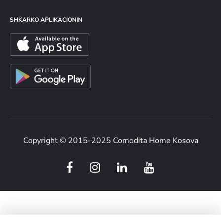
SHKARKO APLIKACIONIN
Copyright © 2015-2025 Comodita Home Kosova
F
I
L
Y
a
n
i
o
c
s
n
u
e
t
k
t
b
a
e
u