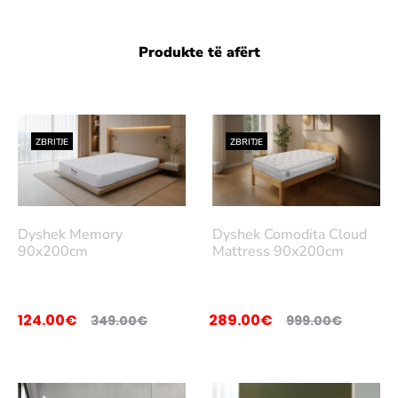
Produkte të afërt
ZBRITJE
ZBRITJE
Dyshek Memory
Dyshek Comodita Cloud
90x200cm
Mattress 90x200cm
124.00
€
289.00
€
349.00
€
999.00
€
Sht
Sht
oje
oje