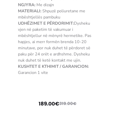
NGJYRA:
Me dizajn
MATERIALI:
Shpuzë poliuretane me
mbështjellës pambuku
UDHËZIMET E PËRDORIMIT:
Dysheku
vjen në paketim të vakumuar i
mbështjellur në mënyrë hermetike. Pas
hapjes, ai merr formën brenda 10-20
minutave, por nuk duhet të përdoret së
paku për 24 orët e ardhshme. Dysheku
nuk duhet të ketë kontakt me ujin.
KUSHTET E KTHIMIT / GARANCION:
Garancion 1 vite
5310233009769
189.00
€
319.00
€