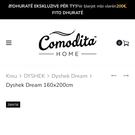
🎁
DHURATË EKSKLUZIVE PËR TY!
Për blerjet mbi vlerën
200€
,
FITO DHURATË
0
Kreu
DYSHEK
Dyshek Dream
Dyshek Dream 160x200cm
ZBRITJE