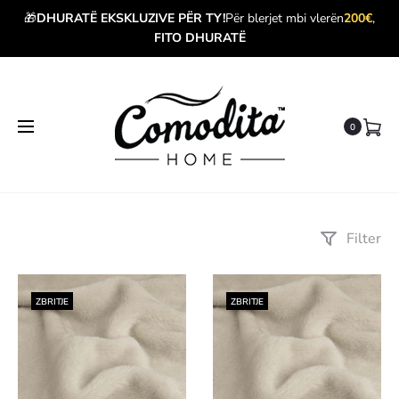
🎁
DHURATË EKSKLUZIVE PËR TY!
Për blerjet mbi vlerën
200€
,
FITO DHURATË
0
Filter
ZBRITJE
ZBRITJE