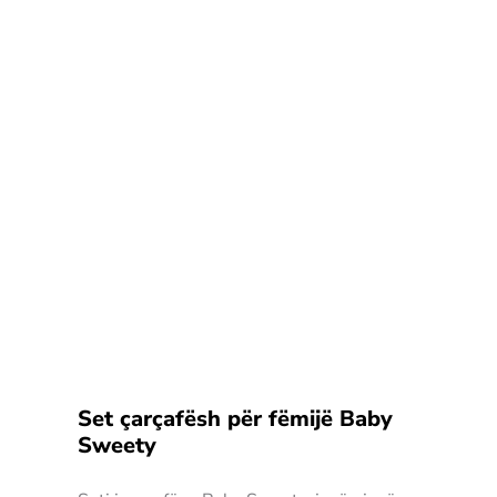
Set çarçafësh për fëmijë Baby
Sweety