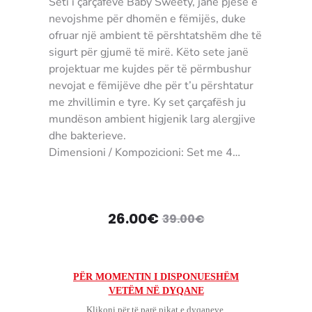
Seti i çarçafëve Baby Sweety, janë pjesë e
nevojshme për dhomën e fëmijës, duke
ofruar një ambient të përshtatshëm dhe të
sigurt për gjumë të mirë. Këto sete janë
projektuar me kujdes për të përmbushur
nevojat e fëmijëve dhe për t’u përshtatur
me zhvillimin e tyre. Ky set çarçafësh ju
mundëson ambient higjenik larg alergjive
dhe bakterieve.
Dimensioni / Kompozicioni: Set me 4
pjesë: 1x këllëf jorgani 100X150 CM, 1x
çarçaf i dyshekut 120X160cm, 2x këllëf
jastëkësh 35X45cm
Çmimi
Çmimi
26.00
€
39.00
€
NGJYRA: Me dizajn
MATERIALI: 100% Pambuk
origjinal
i
UDHËZIMET E PËRDORIMIT: Në makinë
larëse 40°C
tanishëm
qe:
PËR MOMENTIN I DISPONUESHËM
KUSHTET E KTHIMIT / GARANCION: Për
VETËM NË DYQANE
është:
39.00€.
shkak të kontaktit me higjienë personale,
Klikoni për të parë pikat e dyqaneve.