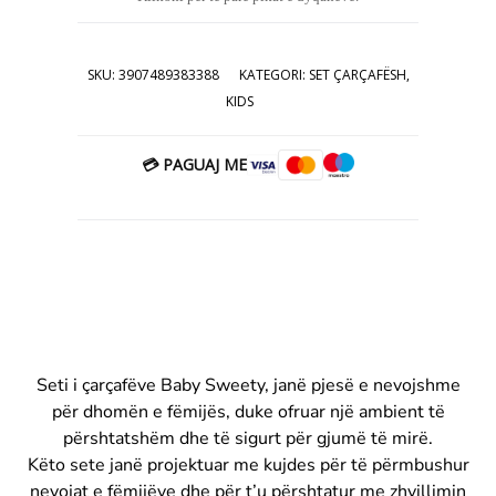
për produktet e tekstilit nuk pranohen
26.00€.
kthime apo reklamacione.
3907489383388 qarshaf qarshafa
SKU:
3907489383388
KATEGORI:
SET ÇARÇAFËSH
,
carshafa carshaf femije kids
KIDS
💳 PAGUAJ ME
Seti i çarçafëve Baby Sweety, janë pjesë e nevojshme
për dhomën e fëmijës, duke ofruar një ambient të
përshtatshëm dhe të sigurt për gjumë të mirë.
Këto sete janë projektuar me kujdes për të përmbushur
nevojat e fëmijëve dhe për t’u përshtatur me zhvillimin