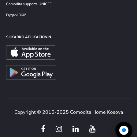
Comodita supports UNICEF
Dyqani 360°
SHKARKO APLIKACIONIN
Copyright © 2015-2025 Comodita Home Kosova
F
I
L
Y
a
n
i
o