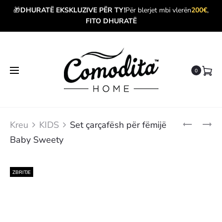
🎁
DHURATË EKSKLUZIVE PËR TY!
Për blerjet mbi vlerën
200€
,
FITO DHURATË
0
Produ
SET
SET
Kreu
KIDS
Set çarçafësh për fëmijë
ÇARÇAFË
ÇARÇAFË
navig
Baby Sweety
PËR
PËR
FËMIJË
FËMIJË
BABYRAI
BABY
GREY
BEEP
ZBRITJE