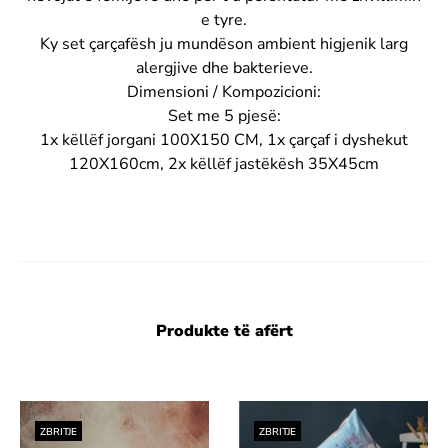
e tyre.
Ky set çarçafësh ju mundëson ambient higjenik larg
alergjive dhe bakterieve.
Dimensioni / Kompozicioni:
Set me 5 pjesë:
1x këllëf jorgani 100X150 CM, 1x çarçaf i dyshekut
120X160cm, 2x këllëf jastëkësh 35X45cm
Produkte të afërt
ZBRITJE
ZBRITJE